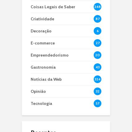
Coisas Legais de Saber
248
Criatividade
87
Decoração
6
E-commerce
27
Empreendedorismo
20
Gastronomia
43
Notícias da Web
324
Opinião
32
Tecnologia
57