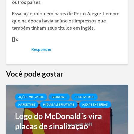
outros países.
Essa ação rolou em bares de Porto Alegre. Lembro
que na época havia anúncios impressos que
também tinham seus títulos em inglês.
[]’s
Responder
Você pode gostar
AÇÕES MKT/VIRAL
BRANDING
CRIATIVIDADE
MARKETING
MÍDIAS ALTERNATIVAS
MÍDIAS EXTERNAS
Logo do McDonald´s vira
placas de sinalização