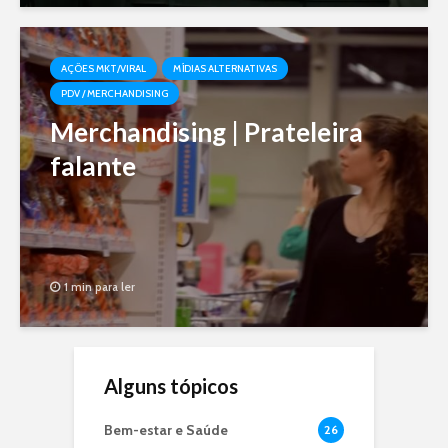
AÇÕES MKT/VIRAL
MÍDIAS ALTERNATIVAS
PDV / MERCHANDISING
Merchandising | Prateleira
falante
1 min para ler
Alguns tópicos
Bem-estar e Saúde
26