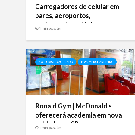
Carregadores de celular em
bares, aeroportos,
restaurantes e táxis
1 min para ler
NOTÍCIAS DO MERCADO
PDV / MERCHANDISING
Ronald Gym | McDonald’s
oferecerá academia em nova
unidade em SP
1 min para ler