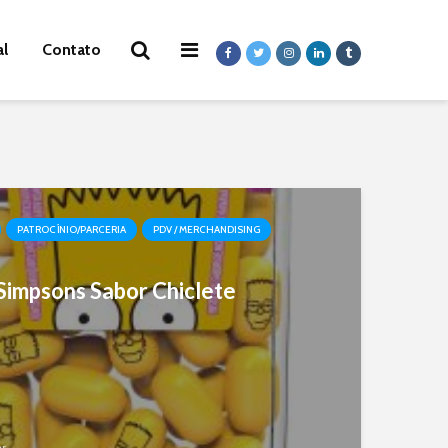
al
Contato
PATROCÍNIO/PARCERIA
PDV / MERCHANDISING
 Simpsons Sabor Chiclete
er