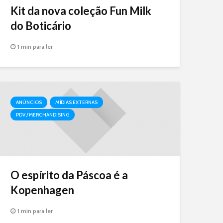
Kit da nova coleção Fun Milk
do Boticário
1 min para ler
ANÚNCIOS
MÍDIAS EXTERNAS
PDV / MERCHANDISING
O espírito da Páscoa é a
Kopenhagen
1 min para ler