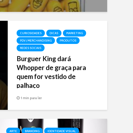
CURIOSIDADES
DICAS
MARKETING
PDV / MERCHANDISING
PRODUTOS
REDES SOCIAIS
Burguer King dará
Whopper de graça para
quem for vestido de
palhaço
Ação é global para o próximo final de
1 min para ler
semana, e vai dar de graça um
Whopper para quem for vestido de
palhaço em alguma de suas
unidades.
ARTE
BRANDING
IDENTIDADE VISUAL