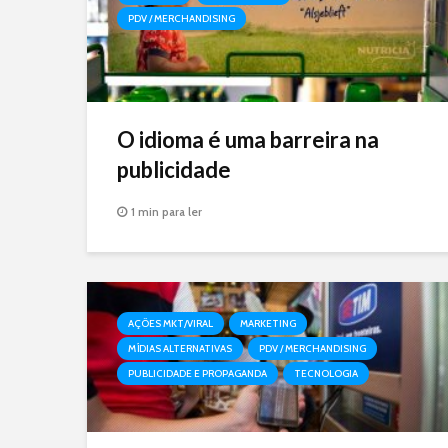
PDV / MERCHANDISING
O idioma é uma barreira na
publicidade
1 min para ler
AÇÕES MKT/VIRAL
MARKETING
MÍDIAS ALTERNATIVAS
PDV / MERCHANDISING
PUBLICIDADE E PROPAGANDA
TECNOLOGIA