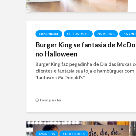
CRIATIVIDADE
CURIOSIDADES
MARKETING
PDV / M
Burger King se fantasia de McDo
no Halloween
Burger King faz pegadinha de Dia das Bruxas 
clientes e fantasia sua loja e hambúrguer com
"fantasma McDonald's"
1 min para ler
ANÚNCIOS
CURIOSIDADES