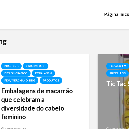
Página Inici
ng
BRANDING
CRIATIVIDADE
EMBALAGEM
DESIGN GRÁFICO
EMBALAGEM
PRODUTOS
PDV / MERCHANDISING
PRODUTOS
Tic Tac
Embalagens de macarrão
que celebram a
diversidade do cabelo
feminino
Embalagens de macarrão que
1 min para ler
1 min para l