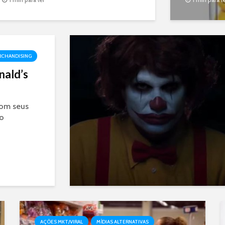
celebram a diversidade do cabelo
feminino, e a inspiração é clara, as
conquistas das mulheres nos últimos
anos.
ERCHANDISING
nald’s
com seus
 o
AÇÕES MKT/VIRAL
MÍDIAS ALTERNATIVAS