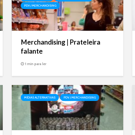
PDV / MERCHANDISING
Merchandising | Prateleira
falante
1 min para ler
MÍDIAS ALTERNATIVAS
PDV / MERCHANDISING