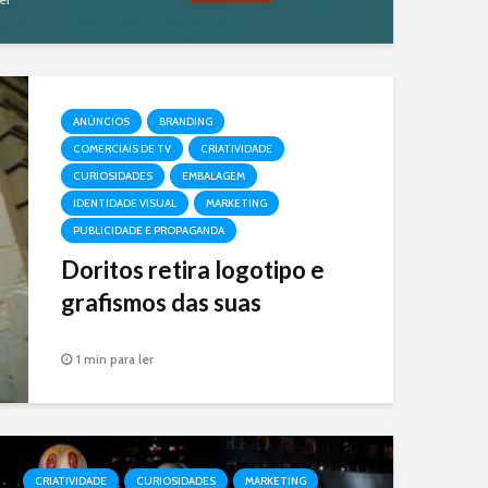
ANÚNCIOS
BRANDING
COMERCIAIS DE TV
CRIATIVIDADE
CURIOSIDADES
EMBALAGEM
IDENTIDADE VISUAL
MARKETING
PUBLICIDADE E PROPAGANDA
Doritos retira logotipo e
grafismos das suas
embalagens
1 min para ler
A embalagens de Doritos estão lisas,
sem logotipo ou grafismos, na nova
campanha da marca para mostrar a
força da marca Doritos junto ao
público.
CRIATIVIDADE
CURIOSIDADES
MARKETING