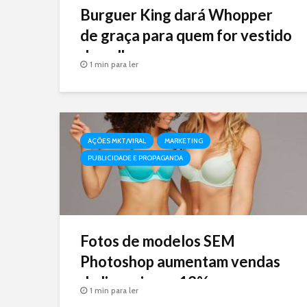
Burguer King dará Whopper
de graça para quem for vestido
de palhaço
1 min para ler
AÇÕES MKT/VIRAL
MARKETING
PUBLICIDADE E PROPAGANDA
Fotos de modelos SEM
Photoshop aumentam vendas
de lingerie em 13%
1 min para ler