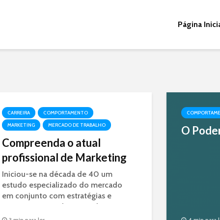
Página Inici
CARREIRA
COMPORTAMENTO
COMPORTAM
MARKETING
MERCADO DE TRABALHO
O Poder
Compreenda o atual
profissional de Marketing
Iniciou-se na década de 40 um
estudo especializado do mercado
em conjunto com estratégias e
ações, o que conhecemos hoje
como Marketing.
3 min para ler
4 min para l