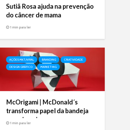
Sutiã Rosa ajuda na prevenção
do câncer de mama
1 min para ler
AÇÕES MKT/VIRAL
BRANDING
CRIATIVIDADE
DESIGN GRÁFICO
MARKETING
McOrigami | McDonald´s
transforma papel da bandeja
em origami
1 min para ler