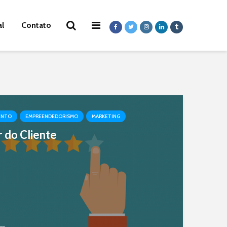
al
Contato
ENTO
EMPREENDEDORISMO
MARKETING
 do Cliente
er