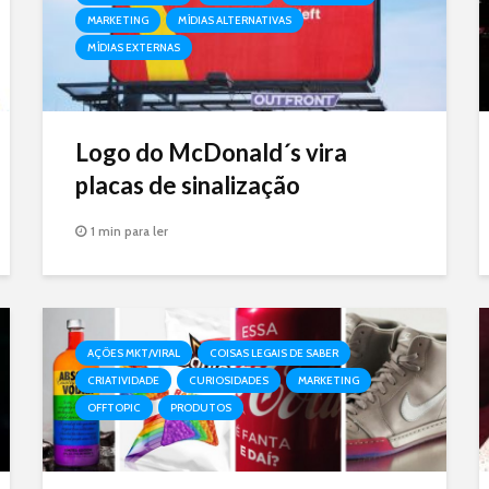
MARKETING
MÍDIAS ALTERNATIVAS
MÍDIAS EXTERNAS
Logo do McDonald´s vira
placas de sinalização
1 min para ler
AÇÕES MKT/VIRAL
COISAS LEGAIS DE SABER
CRIATIVIDADE
CURIOSIDADES
MARKETING
OFFTOPIC
PRODUTOS