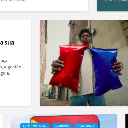
a sua
raçar
o, a gestão
guia.
AÇÕES MKT/VIRAL
BRANDING
CRIATIVIDADE