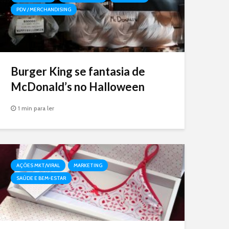
PDV / MERCHANDISING
Burger King se fantasia de
McDonald’s no Halloween
1 min para ler
AÇÕES MKT/VIRAL
MARKETING
SAÚDE E BEM-ESTAR