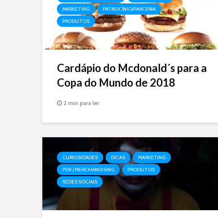
MARKETING
PATROCÍNIO/PARCERIA
PRODUTOS
Cardápio do Mcdonald´s para a
Copa do Mundo de 2018
2 min para ler
CURIOSIDADES
DICAS
MARKETING
PDV / MERCHANDISING
PRODUTOS
REDES SOCIAIS