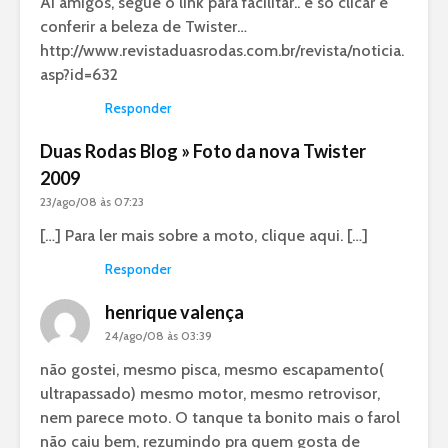
Aí amigos, segue o link para facilitar.. é só clicar e
conferir a beleza de Twister…
http://www.revistaduasrodas.com.br/revista/noticia.
asp?id=632
Responder
Duas Rodas Blog » Foto da nova Twister
2009
23/ago/08 às 07:23
[…] Para ler mais sobre a moto, clique aqui. […]
Responder
henrique valença
24/ago/08 às 03:39
não gostei, mesmo pisca, mesmo escapamento(
ultrapassado) mesmo motor, mesmo retrovisor,
nem parece moto. O tanque ta bonito mais o farol
não caiu bem, rezumindo pra quem gosta de