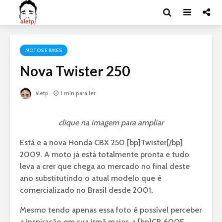
MOTOS E BIKES
Nova Twister 250
aletp
1 min para ler
clique na imagem para ampliar
Está e a nova Honda CBX 250 [bp]Twister[/bp]
2009. A moto já está totalmente pronta e tudo
leva a crer que chega ao mercado no final deste
ano substitutindo o atual modelo que é
comercializado no Brasil desde 2001.
Mesmo tendo apenas essa foto é possível perceber
a inspiração em sua irmã maior, a [bp]CB 600F