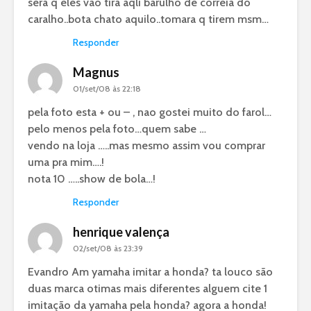
será q eles vão tira aqli barulho de correia do
caralho..bota chato aquilo..tomara q tirem msm…
Responder
Magnus
01/set/08 às 22:18
pela foto esta + ou – , nao gostei muito do farol…
pelo menos pela foto…quem sabe …
vendo na loja …..mas mesmo assim vou comprar
uma pra mim….!
nota 10 …..show de bola…!
Responder
henrique valença
02/set/08 às 23:39
Evandro Am yamaha imitar a honda? ta louco são
duas marca otimas mais diferentes alguem cite 1
imitação da yamaha pela honda? agora a honda!