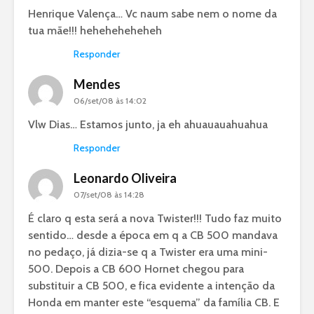
Henrique Valença… Vc naum sabe nem o nome da
tua mãe!!! heheheheheheh
Responder
Mendes
06/set/08 às 14:02
Vlw Dias… Estamos junto, ja eh ahuauauahuahua
Responder
Leonardo Oliveira
07/set/08 às 14:28
É claro q esta será a nova Twister!!! Tudo faz muito
sentido… desde a época em q a CB 500 mandava
no pedaço, já dizia-se q a Twister era uma mini-
500. Depois a CB 600 Hornet chegou para
substituir a CB 500, e fica evidente a intenção da
Honda em manter este “esquema” da família CB. E