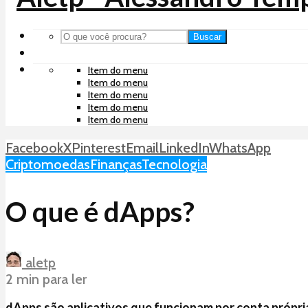
Buscar
Item do menu
Item do menu
Item do menu
Item do menu
Item do menu
Facebook
X
Pinterest
Email
LinkedIn
WhatsApp
Criptomoedas
Finanças
Tecnologia
O que é dApps?
aletp
2 min para ler
dApps são aplicativos que funcionam por conta própri