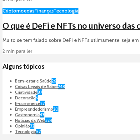
Criptomoedas
Finanças
Tecnologia
O que é DeFi e NFTs no universo das
Muito se tem falado sobre DeFi e NFTs utlimamente, seja em um
2 min para ler
Alguns tópicos
Bem-estar e Saúde
26
Coisas Legais de Saber
248
Criatividade
87
Decoração
6
E-commerce
27
Empreendedorismo
20
Gastronomia
43
Notícias da Web
324
Opinião
32
Tecnologia
57