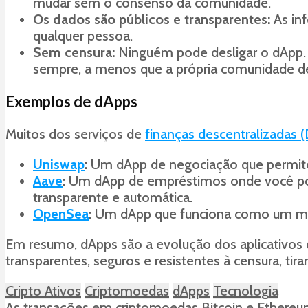
mudar sem o consenso da comunidade.
Os dados são públicos e transparentes:
As inf
qualquer pessoa.
Sem censura:
Ninguém pode desligar o dApp. S
sempre, a menos que a própria comunidade de
Exemplos de dApps
Muitos dos serviços de
finanças descentralizadas (
Uniswap
:
Um dApp de negociação que permite 
Aave
:
Um dApp de empréstimos onde você pode
transparente e automática.
OpenSea
:
Um dApp que funciona como um marke
Em resumo, dApps são a evolução dos aplicativos 
transparentes, seguros e resistentes à censura, t
Cripto Ativos
Criptomoedas
dApps
Tecnologia
As transações em criptomoedas Bitcoin e Ethereum