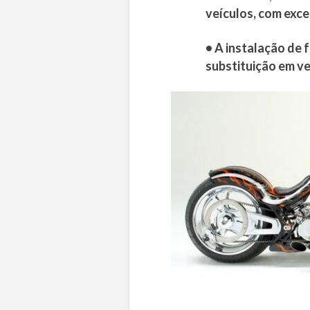
veículos, com exc
• A instalação de 
substituição em ve