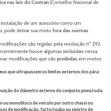
sa nas leis do Contran
(Conselho Nacional de
s instalação de um acessório como um
o
, pode deixar sua moto
fora das normas
.
odificações são regidas pela resolução nº 292
, recentemente houve algumas
inclusões
nessa
umas modificações que são
proibidas
em motos:
neus que ultrapassem os limites externos dos pára-
nuição do diâmetro externo do conjunto pneu/roda;
ssi ou monobloco de veículo por outro chassi ou
os de modificação, furto/roubo ou sinistro de