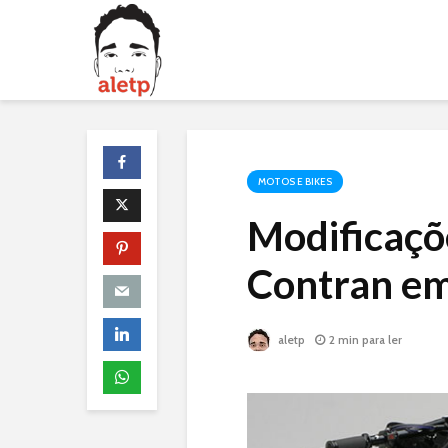
MOTOS E BIKES
Modificaçõ
Contran e
aletp
2 min para ler