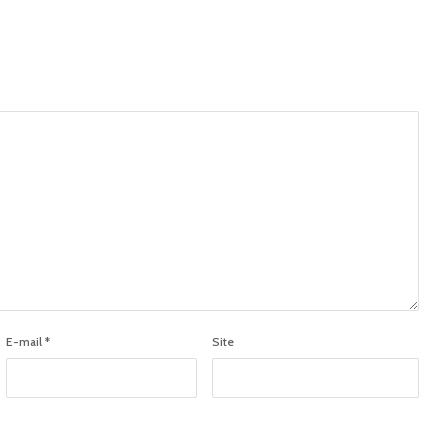
E-mail
*
Site