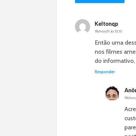
Keltonqp
18/nov/11 às 13:15
Então uma des
nos filmes ame
do informativo,
Responder
Anô
18/nov/
Acre
cust
pare