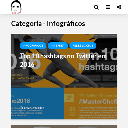
Categoria - Infográficos
INFOGRÁFICOS
INTERNET
REDES SOCIAIS
Top 10 hashtags no Twitter em
2016
1 min para ler