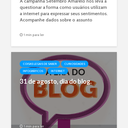
A campanha Setembro Amarelo nos leva a
questionar a forma como usuários utilizam
a internet para expressar seus sentimentos.
Acompanhe dados sobre o assunto
1 min para ler
COISAS LEGAIS DE SABER
CURIOSIDADES
INFOGRÁFICOS
INTERNET
31 de agosto, dia do blog.
1 min para ler