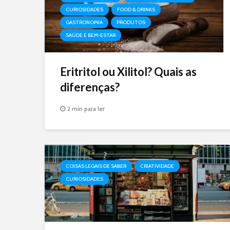
CURIOSIDADES
FOOD & DRINKS
GASTRONOMIA
PRODUTOS
SAÚDE E BEM-ESTAR
Eritritol ou Xilitol? Quais as
diferenças?
2 min para ler
COISAS LEGAIS DE SABER
CRIATIVIDADE
CURIOSIDADES