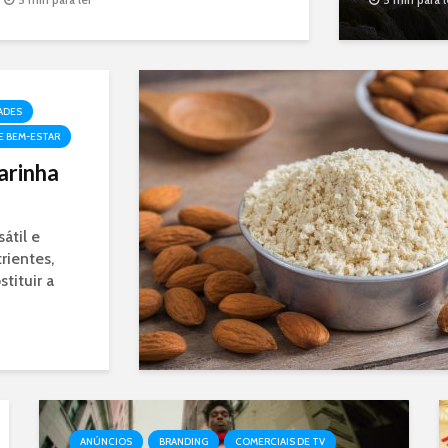
moldando sua saúde do cérebro ao
sistema imunológico.
ADES
E BEM-ESTAR
arinha
átil e
rientes,
tituir a
ANÚNCIOS
BRANDING
COMERCIAIS DE TV