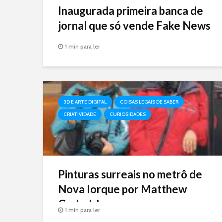
Inaugurada primeira banca de
jornal que só vende Fake News
1 min para ler
3D E ARTE DIGITAL
COISAS LEGAIS DE SABER
CRIATIVIDADE
CURIOSIDADES
Pinturas surreais no metrô de
Nova Iorque por Matthew
Grabelsky
1 min para ler