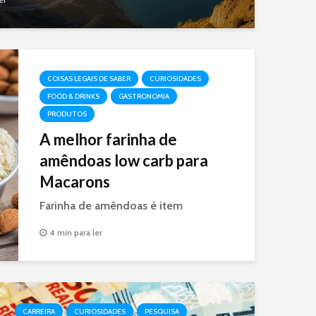
COISAS LEGAIS DE SABER
CURIOSIDADES
FOOD & DRINKS
GASTRONOMIA
PRODUTOS
A melhor farinha de
amêndoas low carb para
Macarons
Farinha de amêndoas é item
essencial na produção de Macarons.
4 min para ler
Hoje mostramos a melhor farinha de
amêndoa sob esse ótica.
CARREIRA
CURIOSIDADES
PESQUISA