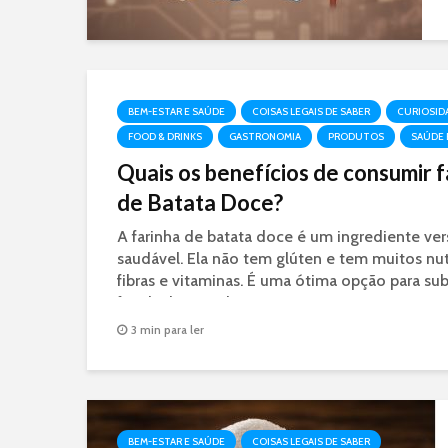
BEM-ESTAR E SAÚDE
COISAS LEGAIS DE SABER
CURIOSID
FOOD & DRINKS
GASTRONOMIA
PRODUTOS
SAÚDE 
Quais os benefícios de consumir f
de Batata Doce?
A farinha de batata doce é um ingrediente vers
saudável. Ela não tem glúten e tem muitos nut
fibras e vitaminas. É uma ótima opção para subs
farinha branca de trigo
3 min para ler
BEM-ESTAR E SAÚDE
COISAS LEGAIS DE SABER