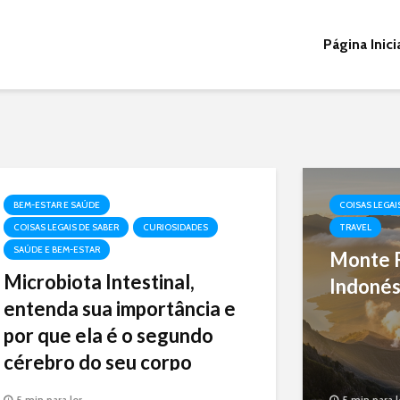
Página Inici
BEM-ESTAR E SAÚDE
COISAS LEGAI
COISAS LEGAIS DE SABER
CURIOSIDADES
TRAVEL
SAÚDE E BEM-ESTAR
Monte R
Microbiota Intestinal,
Indonés
entenda sua importância e
por que ela é o segundo
cérebro do seu corpo
Microrganismos no intestino:
5 min para ler
5 min para l