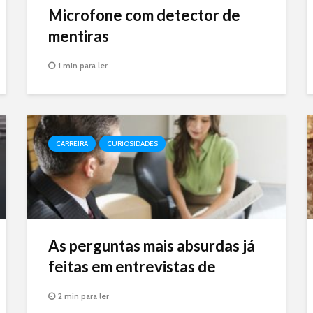
Microfone com detector de
mentiras
1 min para ler
CARREIRA
CURIOSIDADES
As perguntas mais absurdas já
feitas em entrevistas de
emprego
2 min para ler