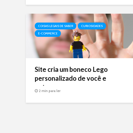
COISAS LEGAIS DE SABER
CURIOSIDADES
E-COMMERCE
Site cria um boneco Lego
personalizado de você e
entrega na sua casa
2 min para ler