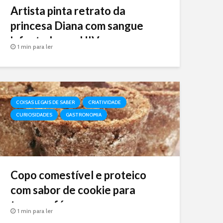
Artista pinta retrato da
princesa Diana com sangue
infectado por HIV
1 min para ler
COISAS LEGAIS DE SABER
CRIATIVIDADE
CURIOSIDADES
GASTRONOMIA
Copo comestível e proteico
com sabor de cookie para
tomar café
1 min para ler