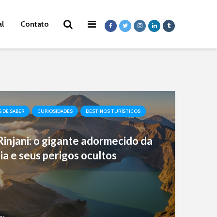
al
Contato
S DE SABER
CURIOSIDADES
DESTINOS TURÍSTICOS
injani: o gigante adormecido da
ia e seus perigos ocultos
er