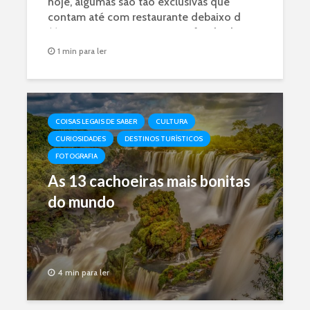
hoje, algumas são tão exclusivas que
contam até com restaurante debaixo d
´água. Mais precisamente, no fundo do
Oceano Índico.
1 min para ler
COISAS LEGAIS DE SABER
CULTURA
CURIOSIDADES
DESTINOS TURÍSTICOS
FOTOGRAFIA
As 13 cachoeiras mais bonitas
do mundo
4 min para ler