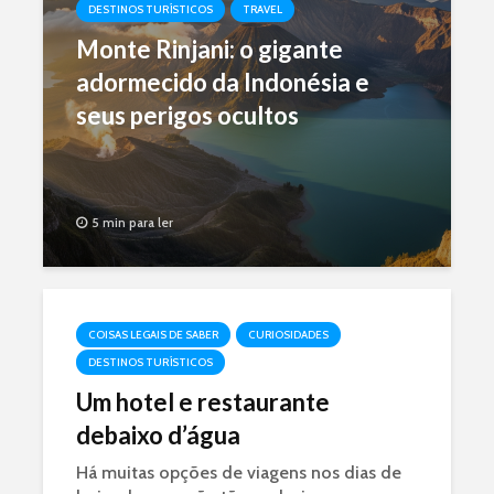
DESTINOS TURÍSTICOS
TRAVEL
Monte Rinjani: o gigante
adormecido da Indonésia e
seus perigos ocultos
5 min para ler
COISAS LEGAIS DE SABER
CURIOSIDADES
DESTINOS TURÍSTICOS
Um hotel e restaurante
debaixo d’água
Há muitas opções de viagens nos dias de