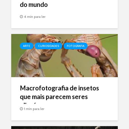
do mundo
4 min para ler
ARTE
CURIOSIDADES
FOTOGRAFIA
Macrofotografia de insetos
que mais parecem seres
alienígenas
1 min para ler