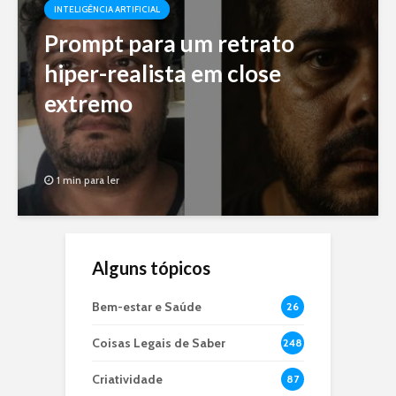
INTELIGÊNCIA ARTIFICIAL
Prompt para um retrato
hiper-realista em close
extremo
1 min para ler
Alguns tópicos
Bem-estar e Saúde
26
Coisas Legais de Saber
248
Criatividade
87