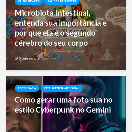
CURIOSIDADES
SAÚDE E BEM-ESTAR
Microbiota Intestinal,
entenda sua importância e
por que ela é o segundo
cérebro do seu corpo
5 min para ler
FOTOGRAFIA
INTELIGÊNCIA ARTIFICIAL
Como gerar uma foto sua no
estilo Cyberpunk no Gemini