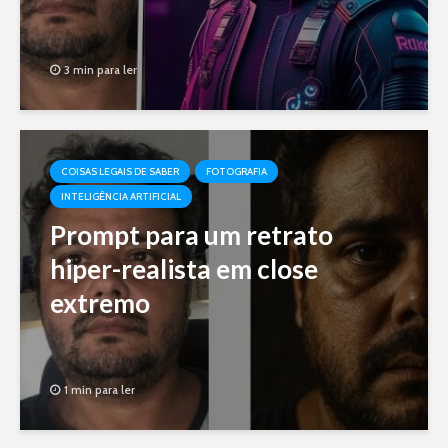
3 min para ler
COISAS LEGAIS DE SABER
FOTOGRAFIA
INTELIGÊNCIA ARTIFICIAL
Prompt para um retrato
hiper-realista em close
extremo
1 min para ler