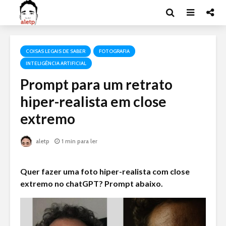
COISAS LEGAIS DE SABER
FOTOGRAFIA
INTELIGÊNCIA ARTIFICIAL
Prompt para um retrato
hiper-realista em close
extremo
aletp
1 min para ler
Quer fazer uma foto hiper-realista com close
extremo no chatGPT? Prompt abaixo.