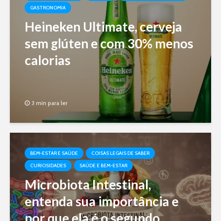
GASTRONOMIA
Heineken Ultimate, cerveja
sem glúten e com 30% menos
calorias
3 min para ler
BEM-ESTAR E SAÚDE
COISAS LEGAIS DE SABER
CURIOSIDADES
SAÚDE E BEM-ESTAR
Microbiota Intestinal,
entenda sua importância e
por que ela é o segundo