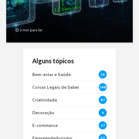
2 min para ler
Alguns tópicos
Bem-estar e Saúde
26
Coisas Legais de Saber
248
Criatividade
87
Decoração
6
E-commerce
27
Empreendedorismo
20