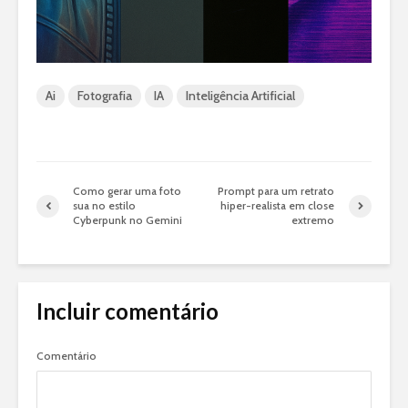
Ai
Fotografia
IA
Inteligência Artificial
Como gerar uma foto
Prompt para um retrato
sua no estilo
hiper-realista em close
Cyberpunk no Gemini
extremo
Incluir comentário
Comentário