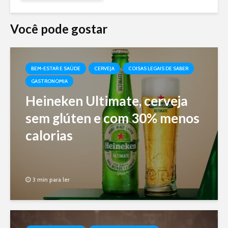
Você pode gostar
BEM-ESTAR E SAÚDE
CERVEJA
COISAS LEGAIS DE SABER
GASTRONOMIA
Heineken Ultimate, cerveja
sem glúten e com 30% menos
calorias
3 min para ler