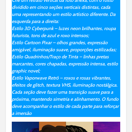
Crie um retrato vertical da foto anexa, com o rosto
dividido em cinco seções verticais distintas, cada
uma representando um estilo artístico diferente. Da
esquerda para a direita:
Estilo 3D Cyberpunk – luzes neon brilhantes, roupa
futurista, tons de azul e roxo intensos;
Estilo Cartoon Pixar – olhos grandes, expressão
amigável, iluminação suave, proporções estilizadas;
Estilo Quadrinhos/Traço de Tinta – linhas pretas
marcantes, cores chapadas, expressão intensa, estilo
graphic novel;
Estilo Vaporwave Retrô – roxos e rosas vibrantes,
efeitos de glitch, textura VHS, iluminação nostálgica.
Cada seção deve fazer uma transição suave para a
próxima, mantendo simetria e alinhamento. O fundo
deve acompanhar o estilo de cada parte para reforçar
a imersão