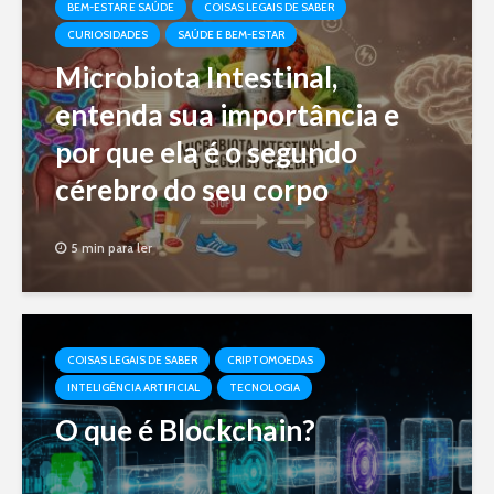
BEM-ESTAR E SAÚDE
COISAS LEGAIS DE SABER
CURIOSIDADES
SAÚDE E BEM-ESTAR
Microbiota Intestinal,
entenda sua importância e
por que ela é o segundo
cérebro do seu corpo
5 min para ler
COISAS LEGAIS DE SABER
CRIPTOMOEDAS
INTELIGÊNCIA ARTIFICIAL
TECNOLOGIA
O que é Blockchain?