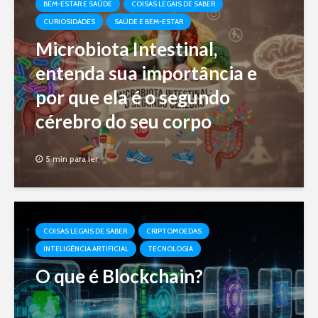
BEM-ESTAR E SAÚDE
COISAS LEGAIS DE SABER
CURIOSIDADES
SAÚDE E BEM-ESTAR
Microbiota Intestinal,
entenda sua importância e
por que ela é o segundo
cérebro do seu corpo
5 min para ler
COISAS LEGAIS DE SABER
CRIPTOMOEDAS
INTELIGÊNCIA ARTIFICIAL
TECNOLOGIA
O que é Blockchain?