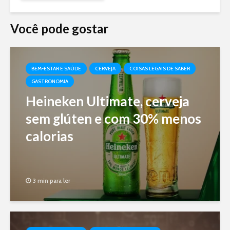
Você pode gostar
BEM-ESTAR E SAÚDE
CERVEJA
COISAS LEGAIS DE SABER
GASTRONOMIA
Heineken Ultimate, cerveja
sem glúten e com 30% menos
calorias
3 min para ler