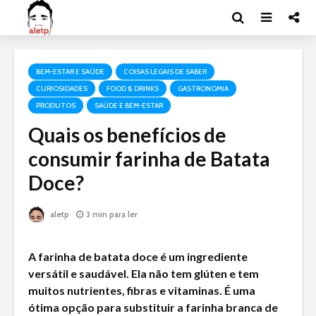
BEM-ESTAR E SAÚDE
COISAS LEGAIS DE SABER
CURIOSIDADES
FOOD & DRINKS
GASTRONOMIA
PRODUTOS
SAÚDE E BEM-ESTAR
Quais os benefícios de
consumir farinha de Batata
Doce?
aletp
3 min para ler
A farinha de batata doce é um ingrediente
versátil e saudável. Ela não tem glúten e tem
muitos nutrientes, fibras e vitaminas. É uma
ótima opção para substituir a farinha branca de