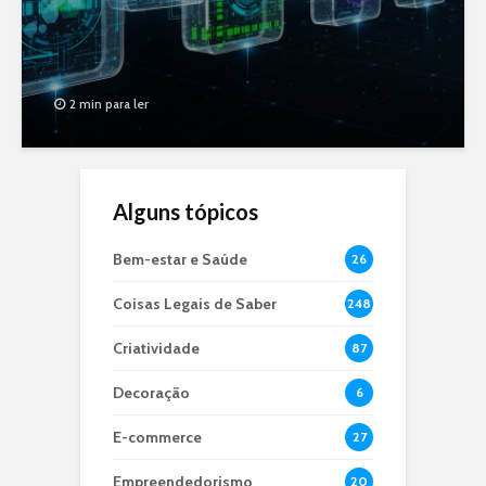
2 min para ler
Alguns tópicos
Bem-estar e Saúde
26
Coisas Legais de Saber
248
Criatividade
87
Decoração
6
E-commerce
27
Empreendedorismo
20