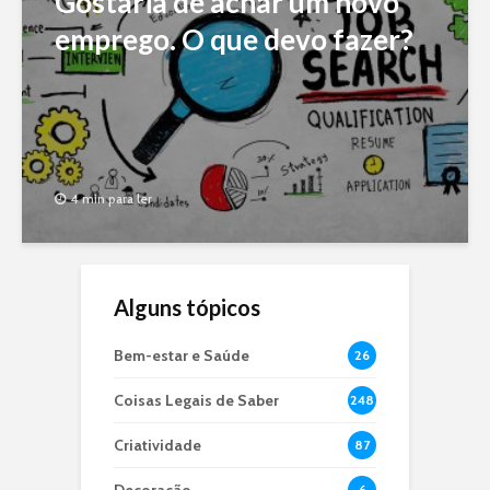
Gostaria de achar um novo
emprego. O que devo fazer?
4 min para ler
Alguns tópicos
Bem-estar e Saúde
26
Coisas Legais de Saber
248
Criatividade
87
Decoração
6