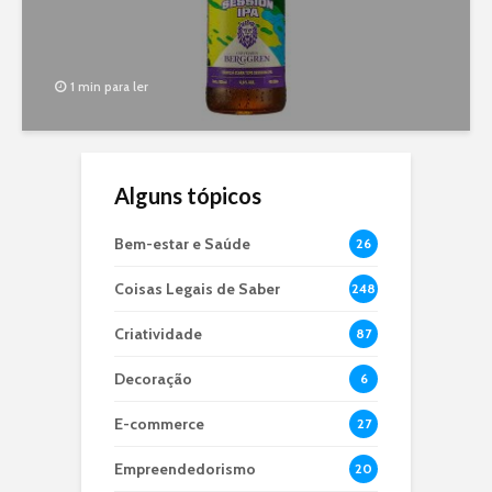
1 min para ler
Alguns tópicos
Bem-estar e Saúde
26
Coisas Legais de Saber
248
Criatividade
87
Decoração
6
E-commerce
27
Empreendedorismo
20