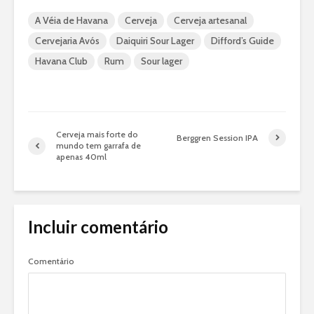
A Véia de Havana
Cerveja
Cerveja artesanal
Cervejaria Avós
Daiquiri Sour Lager
Difford’s Guide
Havana Club
Rum
Sour lager
Cerveja mais forte do
Berggren Session IPA
mundo tem garrafa de
apenas 40ml
Incluir comentário
Comentário