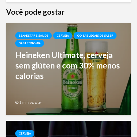
Você pode gostar
BEM-ESTAR E SAÚDE
CERVEJA
COISAS LEGAIS DE SABER
GASTRONOMIA
Heineken Ultimate, cerveja
sem glúten e com 30% menos
calorias
3 min para ler
CERVEJA