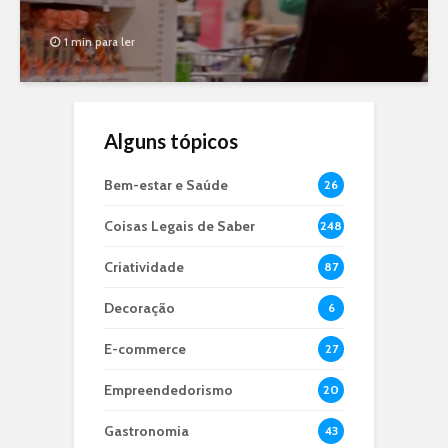
1 min para ler
Alguns tópicos
Bem-estar e Saúde
26
Coisas Legais de Saber
248
Criatividade
87
Decoração
6
E-commerce
27
Empreendedorismo
20
Gastronomia
43