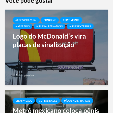
Você pode gostar
AÇÕES MKT/VIRAL
BRANDING
CRIATIVIDADE
MARKETING
MÍDIAS ALTERNATIVAS
MÍDIAS EXTERNAS
Logo do McDonald´s vira
placas de sinalização
1 min para ler
CRIATIVIDADE
CURIOSIDADES
MÍDIAS ALTERNATIVAS
Metrô mexicano coloca pênis