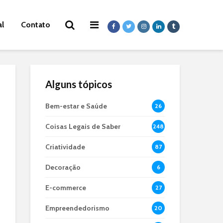
al
Contato
Alguns tópicos
Bem-estar e Saúde
26
Coisas Legais de Saber
248
Criatividade
87
Decoração
6
E-commerce
27
Empreendedorismo
20