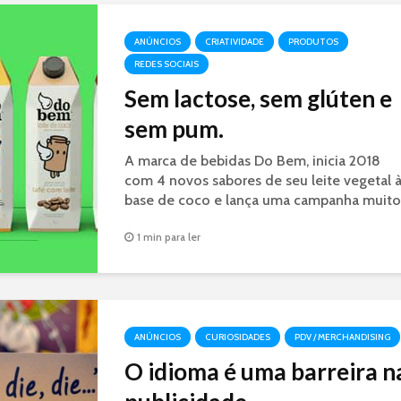
ANÚNCIOS
CRIATIVIDADE
PRODUTOS
REDES SOCIAIS
Sem lactose, sem glúten e
sem pum.
A marca de bebidas Do Bem, inicia 2018
com 4 novos sabores de seu leite vegetal 
base de coco e lança uma campanha muito
divertida e criativa.
1 min para ler
ANÚNCIOS
CURIOSIDADES
PDV / MERCHANDISING
O idioma é uma barreira n