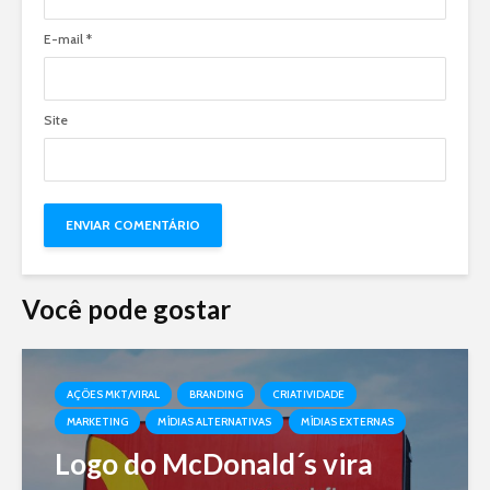
E-mail
*
Site
Você pode gostar
AÇÕES MKT/VIRAL
BRANDING
CRIATIVIDADE
MARKETING
MÍDIAS ALTERNATIVAS
MÍDIAS EXTERNAS
Logo do McDonald´s vira