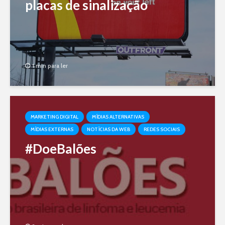
placas de sinalização
1 min para ler
MARKETING DIGITAL
MÍDIAS ALTERNATIVAS
MÍDIAS EXTERNAS
NOTÍCIAS DA WEB
REDES SOCIAIS
#DoeBalões