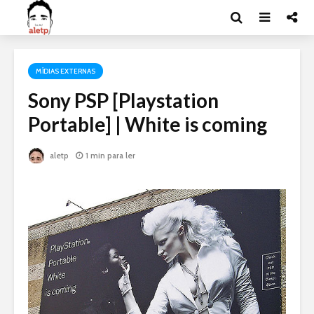
MÍDIAS EXTERNAS
Sony PSP [Playstation
Portable] | White is coming
aletp
1 min para ler