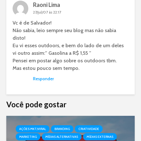
Raoni Lima
27/jul/07 às 22:17
Vc é de Salvador!
Não sabia, leio sempre seu blog mas não sabia
disto!
Eu vi esses outdoors, e bem do lado de um deles
vi outro assim:” Gasolina a R$ 1,55 ”
Pensei em postar algo sobre os outdoors tbm.
Mas estou pouco sem tempo.
Responder
Você pode gostar
AÇÕES MKT/VIRAL
BRANDING
CRIATIVIDADE
MARKETING
MÍDIAS ALTERNATIVAS
MÍDIAS EXTERNAS