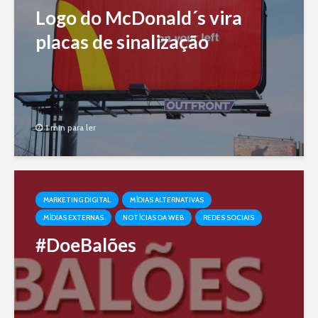
Logo do McDonald´s vira
placas de sinalização
1 min para ler
MARKETING DIGITAL
MÍDIAS ALTERNATIVAS
MÍDIAS EXTERNAS
NOTÍCIAS DA WEB
REDES SOCIAIS
#DoeBalões