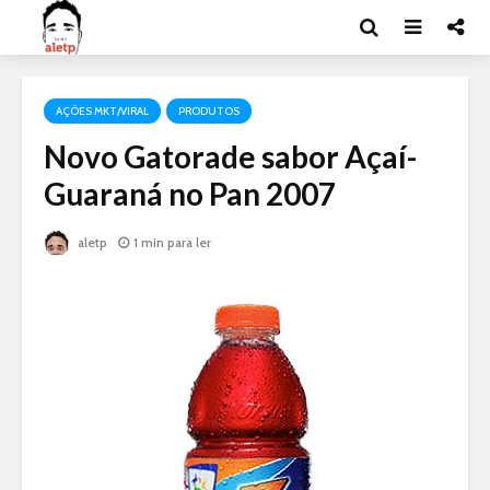
AÇÕES MKT/VIRAL
PRODUTOS
Novo Gatorade sabor Açaí-
Guaraná no Pan 2007
aletp
1 min para ler