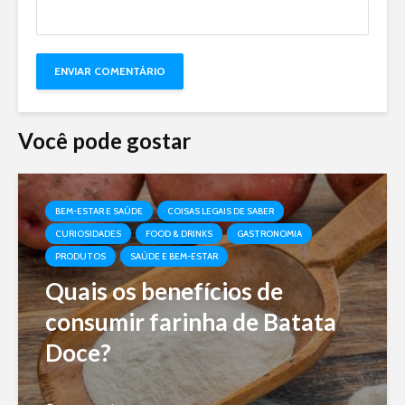
Você pode gostar
BEM-ESTAR E SAÚDE
COISAS LEGAIS DE SABER
CURIOSIDADES
FOOD & DRINKS
GASTRONOMIA
PRODUTOS
SAÚDE E BEM-ESTAR
Quais os benefícios de
consumir farinha de Batata
Doce?