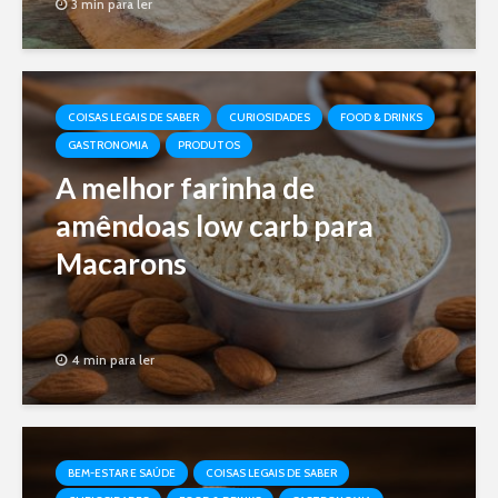
3 min para ler
COISAS LEGAIS DE SABER
CURIOSIDADES
FOOD & DRINKS
GASTRONOMIA
PRODUTOS
A melhor farinha de
amêndoas low carb para
Macarons
4 min para ler
BEM-ESTAR E SAÚDE
COISAS LEGAIS DE SABER