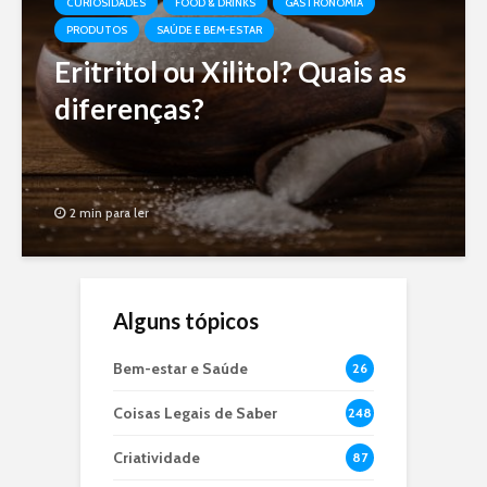
CURIOSIDADES
FOOD & DRINKS
GASTRONOMIA
PRODUTOS
SAÚDE E BEM-ESTAR
Eritritol ou Xilitol? Quais as
diferenças?
2 min para ler
Alguns tópicos
Bem-estar e Saúde
26
Coisas Legais de Saber
248
Criatividade
87