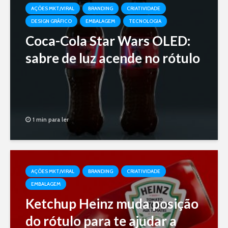
AÇÕES MKT/VIRAL
BRANDING
CRIATIVIDADE
DESIGN GRÁFICO
EMBALAGEM
TECNOLOGIA
Coca-Cola Star Wars OLED:
sabre de luz acende no rótulo
1 min para ler
AÇÕES MKT/VIRAL
BRANDING
CRIATIVIDADE
EMBALAGEM
Ketchup Heinz muda posição
do rótulo para te ajudar a