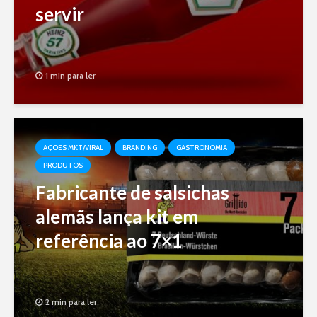
servir
1 min para ler
AÇÕES MKT/VIRAL
BRANDING
GASTRONOMIA
PRODUTOS
Fabricante de salsichas
alemãs lança kit em
referência ao 7×1
2 min para ler