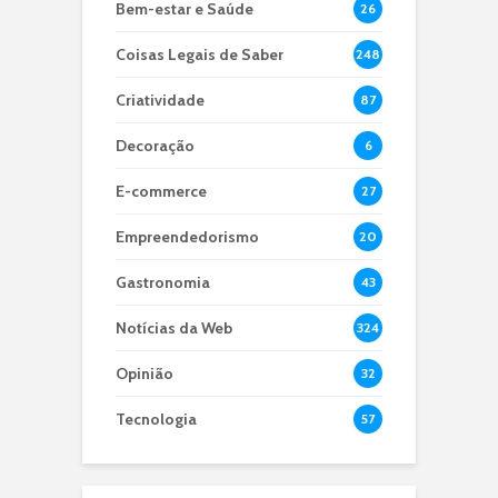
Bem-estar e Saúde
26
Coisas Legais de Saber
248
Criatividade
87
Decoração
6
E-commerce
27
Empreendedorismo
20
Gastronomia
43
Notícias da Web
324
Opinião
32
Tecnologia
57