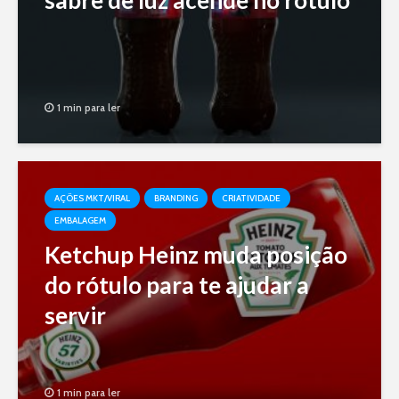
1 min para ler
AÇÕES MKT/VIRAL
BRANDING
CRIATIVIDADE
EMBALAGEM
Ketchup Heinz muda posição
do rótulo para te ajudar a
servir
1 min para ler