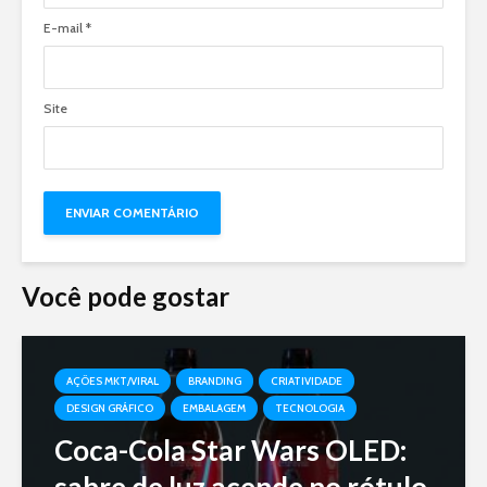
E-mail
*
Site
Você pode gostar
AÇÕES MKT/VIRAL
BRANDING
CRIATIVIDADE
DESIGN GRÁFICO
EMBALAGEM
TECNOLOGIA
Coca-Cola Star Wars OLED:
sabre de luz acende no rótulo