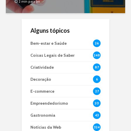
2 min para ler
Alguns tópicos
Bem-estar e Saúde
26
Coisas Legais de Saber
248
Criatividade
87
Decoração
6
E-commerce
27
Empreendedorismo
20
Gastronomia
43
Notícias da Web
324