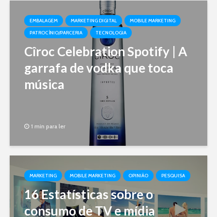
EMBALAGEM
MARKETING DIGITAL
MOBILE MARKETING
PATROCÍNIO/PARCERIA
TECNOLOGIA
Cîroc Celebration Spotify | A
garrafa de vodka que toca
música
1 min para ler
MARKETING
MOBILE MARKETING
OPINIÃO
PESQUISA
16 Estatísticas sobre o
consumo de TV e mídia