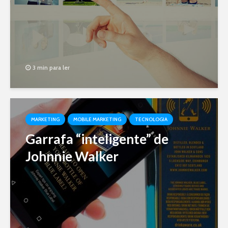
3 min para ler
MARKETING
MOBILE MARKETING
TECNOLOGIA
Garrafa “inteligente” de
Johnnie Walker