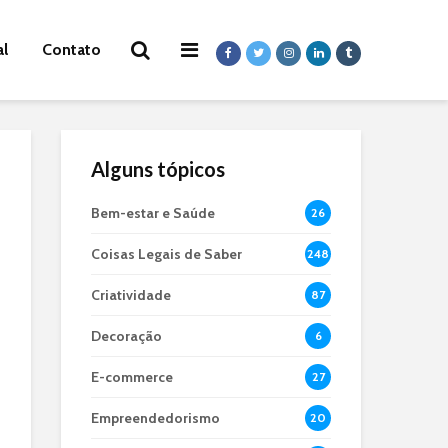
al
Contato
Alguns tópicos
Bem-estar e Saúde
26
Coisas Legais de Saber
248
Criatividade
87
Decoração
6
E-commerce
27
Empreendedorismo
20