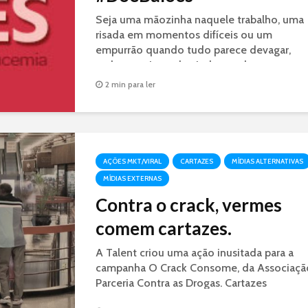
Seja uma mãozinha naquele trabalho, uma
risada em momentos difíceis ou um
empurrão quando tudo parece devagar,
todos precisam de ajuda em algum
momento de sua vida. E contar com este
2 min para ler
apoio, mesmo que simples, pode mudar...
AÇÕES MKT/VIRAL
CARTAZES
MÍDIAS ALTERNATIVAS
MÍDIAS EXTERNAS
Contra o crack, vermes
comem cartazes.
A Talent criou uma ação inusitada para a
campanha O Crack Consome, da Associaçã
Parceria Contra as Drogas. Cartazes
impressos em massa de trigo, são comidos