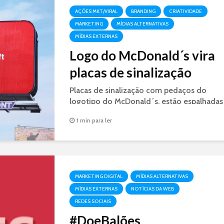
AÇÕES MKT/VIRAL
BRANDING
CRIATIVIDADE
MARKETING
MÍDIAS ALTERNATIVAS
MÍDIAS EXTERNAS
Logo do McDonald´s vira
placas de sinalização
Placas de sinalização com pedaços do
logotipo do McDonald´s, estão espalhadas
dando a direção das lojas da rede de fast
1 min para ler
food nas estradas do Canadá.
MARKETING DIGITAL
MÍDIAS ALTERNATIVAS
MÍDIAS EXTERNAS
NOTÍCIAS DA WEB
REDES SOCIAIS
#DoeBalões