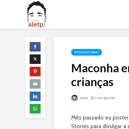
MÍDIAS EXTERNAS
Maconha em
crianças
aletp
1 min para ler
Mês passado eu postei 
Stones para divulgar 