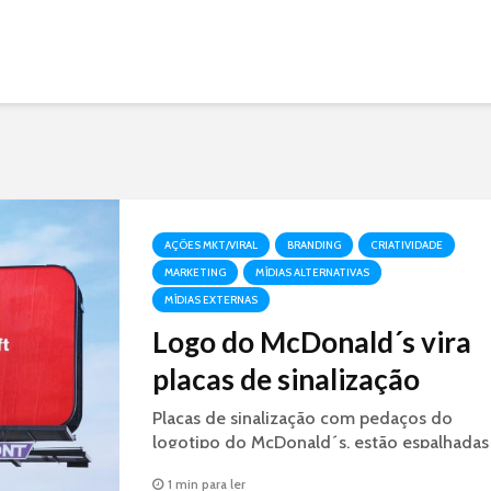
AÇÕES MKT/VIRAL
BRANDING
CRIATIVIDADE
MARKETING
MÍDIAS ALTERNATIVAS
MÍDIAS EXTERNAS
Logo do McDonald´s vira
placas de sinalização
Placas de sinalização com pedaços do
logotipo do McDonald´s, estão espalhadas
dando a direção das lojas da rede de fast
1 min para ler
food nas estradas do Canadá.