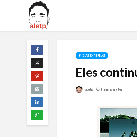
MÍDIAS EXTERNAS
Eles conti
aletp
1 min para ler