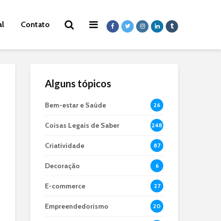
al
Contato
Alguns tópicos
Bem-estar e Saúde
26
Coisas Legais de Saber
248
Criatividade
87
Decoração
6
E-commerce
27
Empreendedorismo
20