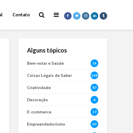
al
Contato
Alguns tópicos
Bem-estar e Saúde
26
Coisas Legais de Saber
248
Criatividade
87
Decoração
6
E-commerce
27
Empreendedorismo
20