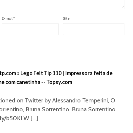
E-mail
*
Site
p.com » Lego Felt Tip 110 | Impressora feita de
me com canetinha -- Topsy.com
ioned on Twitter by Alessandro Temperini, O
rrentino, Bruna Sorrentino. Bruna Sorrentino
it.ly/b50KLW
[…]