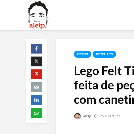
DESIGN
PRODUTOS
Lego Felt T
feita de pe
com caneti
aletp
1 min para ler