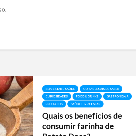
so.
BEM-ESTAR E SAÚDE
COISAS LEGAIS DE SABER
CURIOSIDADES
FOOD & DRINKS
GASTRONOMIA
PRODUTOS
SAÚDE E BEM-ESTAR
Quais os benefícios de
consumir farinha de