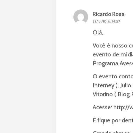
Ricardo Rosa
29/jul/10 às 14:57
Olá,
Você é nosso co
evento de mídia
Programa Aves
O evento conto
Interney ), Juli
Vitorino ( Blog 
Acesse:
http://
E fique por den