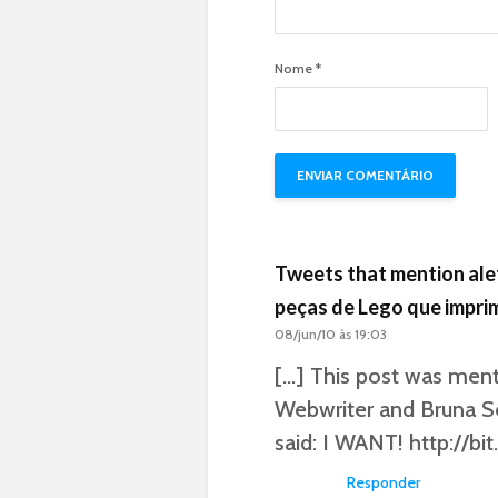
Nome
*
Tweets that mention alet
peças de Lego que impri
08/jun/10 às 19:03
[…] This post was ment
Webwriter and Bruna So
said: I WANT!
http://b
Responder