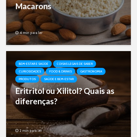
Macarons
4 min para ler
BEM-ESTAR E SAÚDE
COISAS LEGAIS DE SABER
CURIOSIDADES
FOOD & DRINKS
GASTRONOMIA
PRODUTOS
SAÚDE E BEM-ESTAR
Eritritol ou Xilitol? Quais as
diferenças?
2 min para ler