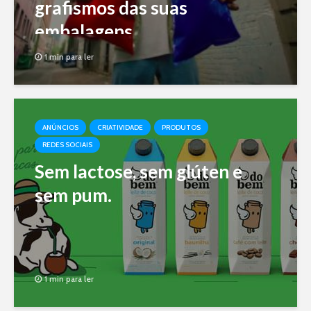
grafismos das suas
embalagens
1 min para ler
ANÚNCIOS
CRIATIVIDADE
PRODUTOS
REDES SOCIAIS
Sem lactose, sem glúten e
sem pum.
1 min para ler