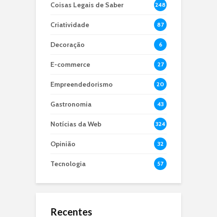
Coisas Legais de Saber
248
Criatividade
87
Decoração
6
E-commerce
27
Empreendedorismo
20
Gastronomia
43
Notícias da Web
324
Opinião
32
Tecnologia
57
Recentes