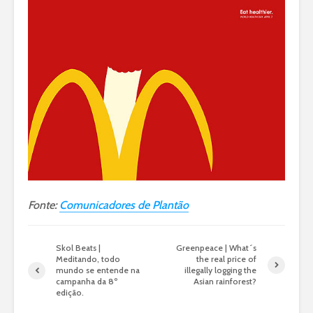
Fonte:
Comunicadores de Plantão
Skol Beats |
Greenpeace | What´s
Meditando, todo
the real price of
mundo se entende na
illegally logging the
campanha da 8º
Asian rainforest?
edição.