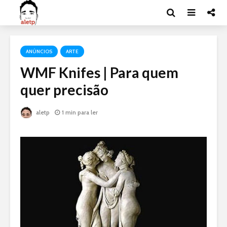
ANÚNCIOS
ARTE
WMF Knifes | Para quem
quer precisão
aletp
1 min para ler