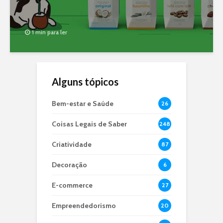
1 min para ler
Alguns tópicos
Bem-estar e Saúde
26
Coisas Legais de Saber
248
Criatividade
87
Decoração
6
E-commerce
27
Empreendedorismo
20