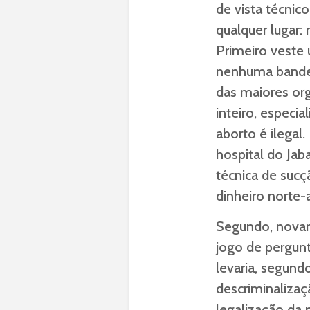
de vista técnico
qualquer lugar:
Primeiro veste
nenhuma bandei
das maiores o
inteiro, especi
aborto é ilegal
hospital do Jaba
técnica de sucç
dinheiro norte-
Segundo, novame
jogo de pergun
levaria, segund
descriminalizaç
legalização da 