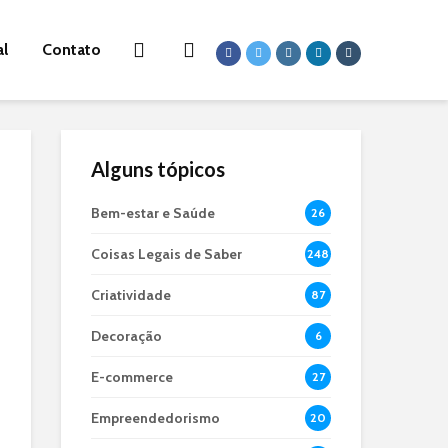
al
Contato
Alguns tópicos
Bem-estar e Saúde
26
Coisas Legais de Saber
248
Criatividade
87
Decoração
6
E-commerce
27
Empreendedorismo
20