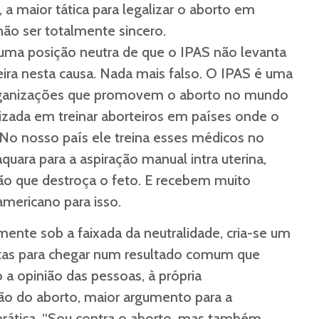
, a maior tática para legalizar o aborto em
 não ser totalmente sincero.
 uma posição neutra de que o IPAS não levanta
ra nesta causa. Nada mais falso. O IPAS é uma
rganizações que promovem o aborto no mundo
alizada em treinar aborteiros em países onde o
. No nosso país ele treina esses médicos no
quara para a aspiração manual intra uterina,
ão que destroça o feto. E recebem muito
americano para isso.
nte sob a faixada da neutralidade, cria-se um
tas para chegar num resultado comum que
o a opinião das pessoas, à própria
ão do aborto, maior argumento para a
prática. “Sou contra o aborto, mas também