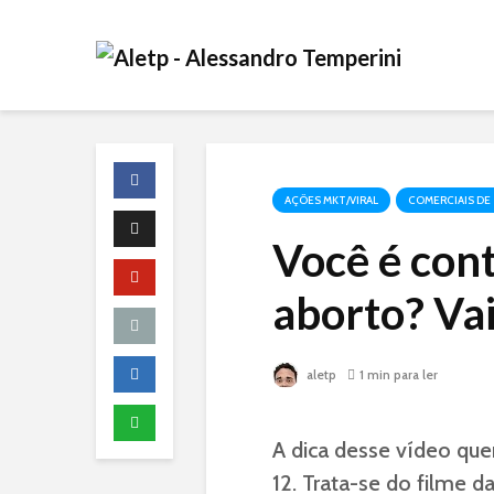
AÇÕES MKT/VIRAL
COMERCIAIS DE
Você é cont
aborto? Vai
aletp
1 min para ler
A dica desse vídeo qu
12. Trata-se do filme d