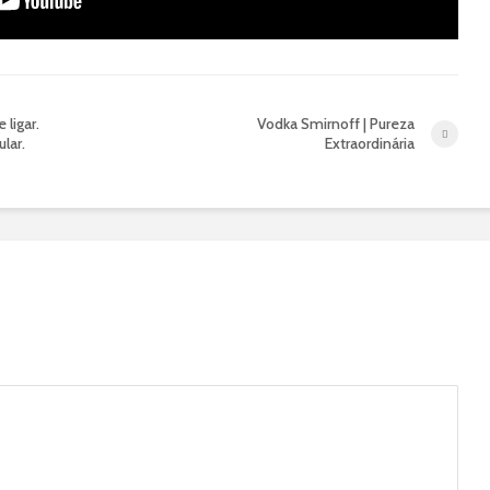
 ligar.
Vodka Smirnoff | Pureza
lar.
Extraordinária