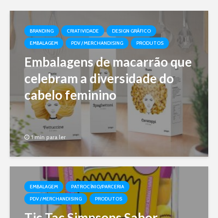
BRANDING
CRIATIVIDADE
DESIGN GRÁFICO
EMBALAGEM
PDV / MERCHANDISING
PRODUTOS
Embalagens de macarrão que
celebram a diversidade do
cabelo feminino
1 min para ler
EMBALAGEM
PATROCÍNIO/PARCERIA
PDV / MERCHANDISING
PRODUTOS
Tic Tac Simpsons Sabor