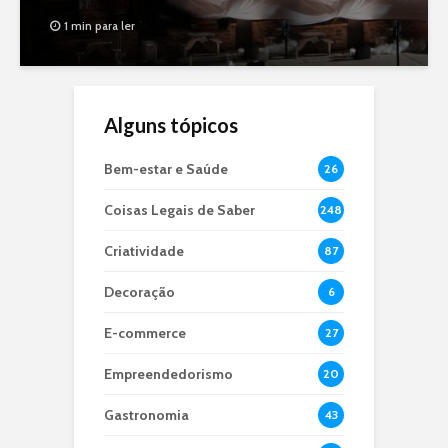
1 min para ler
Alguns tópicos
Bem-estar e Saúde
26
Coisas Legais de Saber
248
Criatividade
87
Decoração
6
E-commerce
27
Empreendedorismo
20
Gastronomia
43