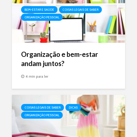
BEM-ESTAR E SAÚDE
COISAS LEGAIS DE SABER
ORGANIZAÇÃO PESSOAL
Organização e bem-estar
andam juntos?
4 min para ler
COISAS LEGAIS DE SABER
DICAS
ORGANIZAÇÃO PESSOAL