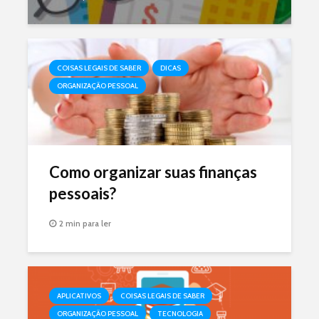
COISAS LEGAIS DE SABER
DICAS
ORGANIZAÇÃO PESSOAL
Como organizar suas finanças
pessoais?
2 min para ler
APLICATIVOS
COISAS LEGAIS DE SABER
ORGANIZAÇÃO PESSOAL
TECNOLOGIA