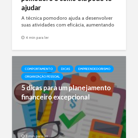
ajudar
A técnica pomodoro ajuda a desenvolver
suas atividades com eficácia, aumentando
a produtividade e mantendo o foco.
4 min para ler
Aprenda a usar essa técnica.
COMPORTAMENTO
DICAS
EMPREENDEDORISMO
ORGANIZAÇÃO PESSOAL
5 dicas para um planejamento
financeiro excepcional
3 min para ler