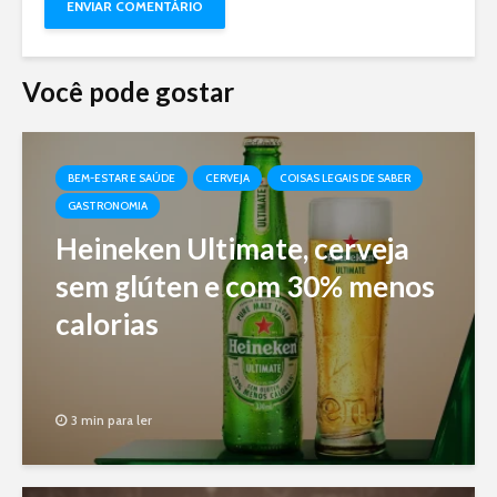
Você pode gostar
BEM-ESTAR E SAÚDE
CERVEJA
COISAS LEGAIS DE SABER
GASTRONOMIA
Heineken Ultimate, cerveja
sem glúten e com 30% menos
calorias
3 min para ler