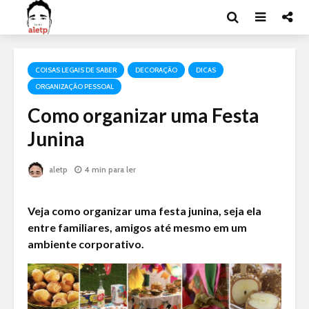
COISAS LEGAIS DE SABER
DECORAÇÃO
DICAS
ORGANIZAÇÃO PESSOAL
Como organizar uma Festa
Junina
aletp
4 min para ler
Veja como organizar uma festa junina, seja ela
entre familiares, amigos até mesmo em um
ambiente corporativo.