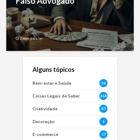
Falso Advogado
2 min para ler
Alguns tópicos
Bem-estar e Saúde
26
Coisas Legais de Saber
248
Criatividade
87
Decoração
6
E-commerce
27