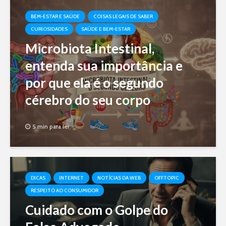
BEM-ESTAR E SAÚDE
COISAS LEGAIS DE SABER
CURIOSIDADES
SAÚDE E BEM-ESTAR
Microbiota Intestinal,
entenda sua importância e
por que ela é o segundo
cérebro do seu corpo
5 min para ler
DICAS
INTERNET
NOTÍCIAS DA WEB
OFFTOPIC
RESPEITO AO CONSUMIDOR
Cuidado com o Golpe do