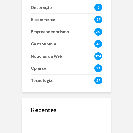
Decoração
6
E-commerce
27
Empreendedorismo
20
Gastronomia
43
Notícias da Web
324
Opinião
32
Tecnologia
57
Recentes
O Jejum de 24 Anos:
Microbiota Intestinal,
O que é dApps?
Por Que a Seleção
entenda sua