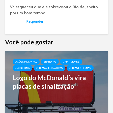
Vc esqueceu que ele sobrevoou o Rio de Janeiro
por um bom tempo
Responder
Você pode gostar
AÇÕES MKT/VIRAL
BRANDING
CRIATIVIDADE
MARKETING
MÍDIAS ALTERNATIVAS
MÍDIAS EXTERNAS
Logo do McDonald´s vira
placas de sinalização