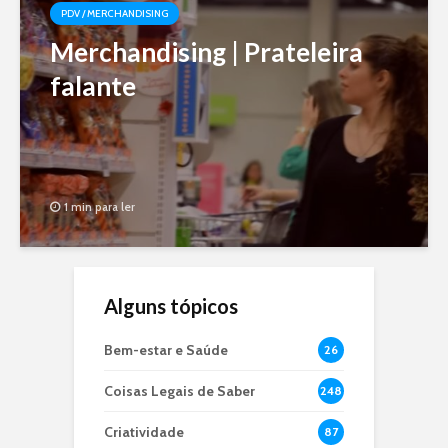
PDV / MERCHANDISING
Merchandising | Prateleira
falante
1 min para ler
Alguns tópicos
Bem-estar e Saúde
26
Coisas Legais de Saber
248
Criatividade
87