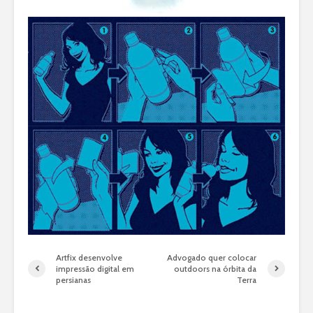
Artfix desenvolve
Advogado quer colocar
impressão digital em
outdoors na órbita da
persianas
Terra