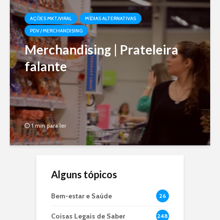
AÇÕES MKT/VIRAL
MÍDIAS ALTERNATIVAS
PDV / MERCHANDISING
Merchandising | Prateleira
falante
1 min para ler
Alguns tópicos
Bem-estar e Saúde
26
Coisas Legais de Saber
248