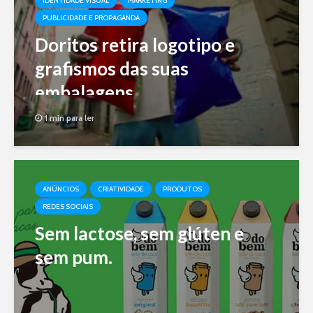
IDENTIDADE VISUAL
MARKETING
PUBLICIDADE E PROPAGANDA
Doritos retira logotipo e
grafismos das suas
embalagens
1 min para ler
ANÚNCIOS
CRIATIVIDADE
PRODUTOS
REDES SOCIAIS
Sem lactose, sem glúten e
sem pum.