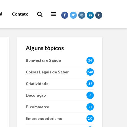
al
Contato
Alguns tópicos
Bem-estar e Saúde
26
Coisas Legais de Saber
248
Criatividade
87
Decoração
6
E-commerce
27
Empreendedorismo
20