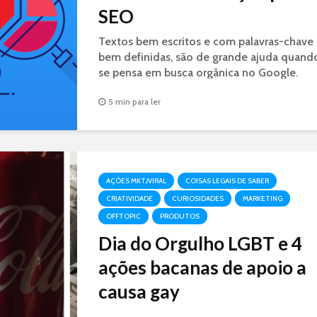
SEO
Textos bem escritos e com palavras-chave
bem definidas, são de grande ajuda quand
se pensa em busca orgânica no Google.
Conheça algumas técnicas de SEO.
5 min para ler
AÇÕES MKT/VIRAL
COISAS LEGAIS DE SABER
CRIATIVIDADE
CURIOSIDADES
MARKETING
OFFTOPIC
PRODUTOS
Dia do Orgulho LGBT e 4
ações bacanas de apoio a
causa gay
O Dia do Orgulho LGBT comemorado hoje