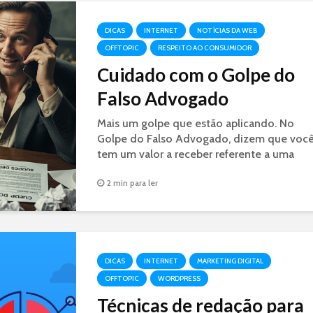
DICAS
INTERNET
NOTÍCIAS DA WEB
OFFTOPIC
RESPEITO AO CONSUMIDOR
Cuidado com o Golpe do
Falso Advogado
Mais um golpe que estão aplicando. No
Golpe do Falso Advogado, dizem que voc
tem um valor a receber referente a uma
decisão judicial. É GOLPE.
2 min para ler
DICAS
INTERNET
MARKETING DIGITAL
OFFTOPIC
WORDPRESS
Técnicas de redação para