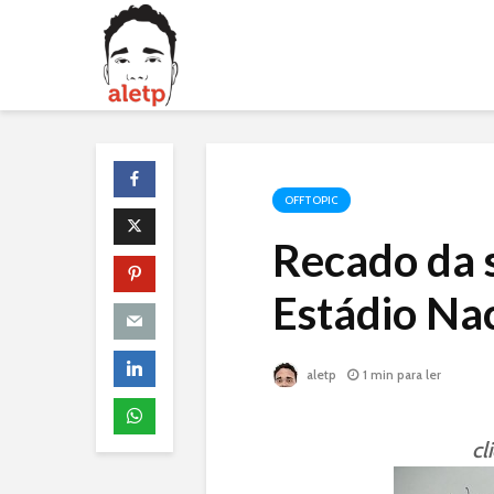
OFFTOPIC
Recado da s
Estádio Nac
aletp
1 min para ler
cl