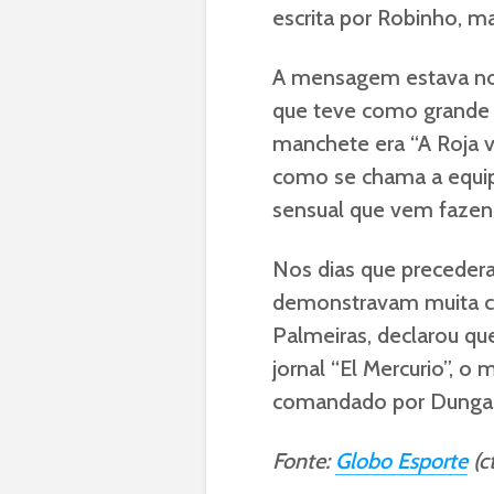
escrita por Robinho, m
A mensagem estava no
que teve como grande f
manchete era “A Roja va
como se chama a equipe
sensual que vem fazen
Nos dias que precedera
demonstravam muita con
Palmeiras, declarou qu
jornal “El Mercurio”, o
comandado por Dunga er
Fonte:
Globo Esporte
(ct