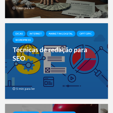
2 min para ler
DICAS
INTERNET
MARKETING DIGITAL
OFFTOPIC
WORDPRESS
Técnicas de redação para
SEO
5 min para ler