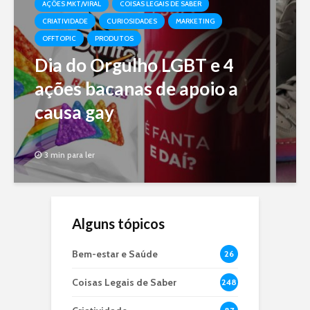
AÇÕES MKT/VIRAL
COISAS LEGAIS DE SABER
CRIATIVIDADE
CURIOSIDADES
MARKETING
OFFTOPIC
PRODUTOS
Dia do Orgulho LGBT e 4
ações bacanas de apoio a
causa gay
3 min para ler
Alguns tópicos
Bem-estar e Saúde
26
Coisas Legais de Saber
248