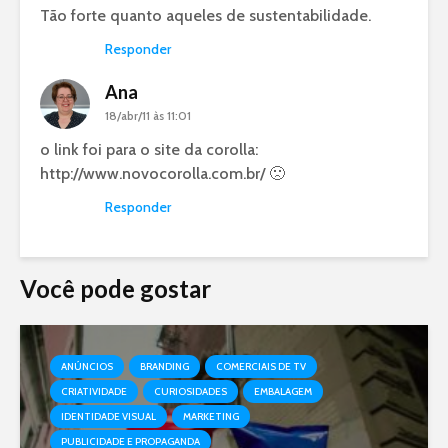
Tão forte quanto aqueles de sustentabilidade.
Responder
Ana
18/abr/11 às 11:01
o link foi para o site da corolla:
http://www.novocorolla.com.br/
🙁
Responder
Você pode gostar
ANÚNCIOS
BRANDING
COMERCIAIS DE TV
CRIATIVIDADE
CURIOSIDADES
EMBALAGEM
IDENTIDADE VISUAL
MARKETING
PUBLICIDADE E PROPAGANDA