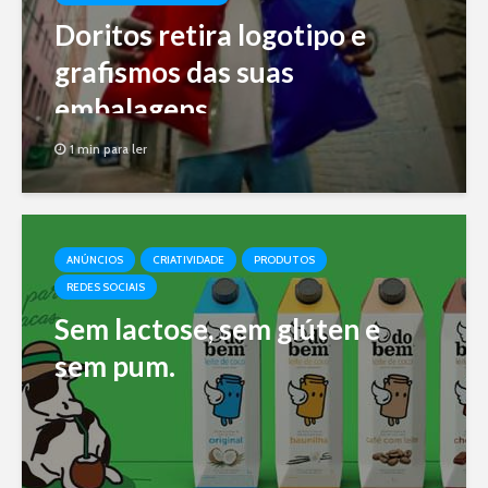
Doritos retira logotipo e
grafismos das suas
embalagens
1 min para ler
ANÚNCIOS
CRIATIVIDADE
PRODUTOS
REDES SOCIAIS
Sem lactose, sem glúten e
sem pum.