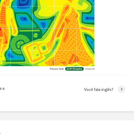
a a
Você fala inglês?