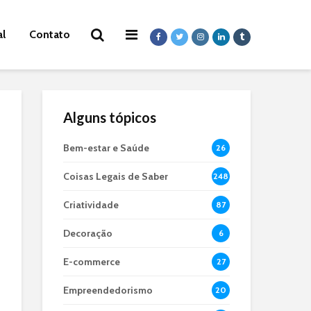
al
Contato
Alguns tópicos
Bem-estar e Saúde
26
Coisas Legais de Saber
248
Criatividade
87
Decoração
6
E-commerce
27
Empreendedorismo
20