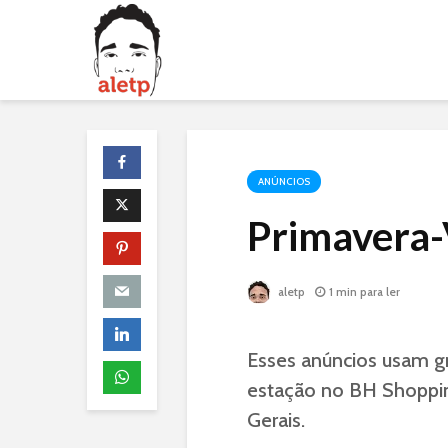
ANÚNCIOS
Primavera
aletp
1 min para ler
Esses anúncios usam g
estação no BH Shoppin
Gerais.