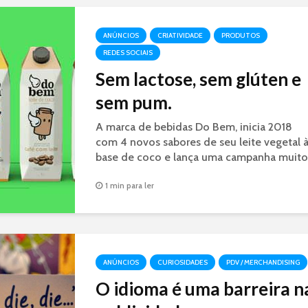
Doritos junto ao público.
ANÚNCIOS
CRIATIVIDADE
PRODUTOS
REDES SOCIAIS
Sem lactose, sem glúten e
sem pum.
A marca de bebidas Do Bem, inicia 2018
com 4 novos sabores de seu leite vegetal 
base de coco e lança uma campanha muito
divertida e criativa.
1 min para ler
ANÚNCIOS
CURIOSIDADES
PDV / MERCHANDISING
O idioma é uma barreira n