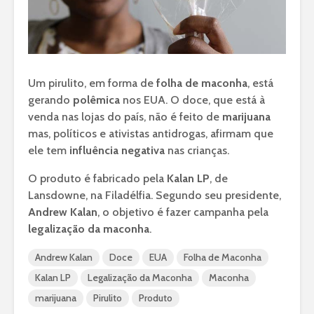
Um pirulito, em forma de
folha de maconha
, está
gerando
polêmica
nos EUA. O doce, que está à
venda nas lojas do país, não é feito de
marijuana
mas, políticos e ativistas antidrogas, afirmam que
ele tem
influência negativa
nas crianças.
O produto é fabricado pela
Kalan LP
, de
Lansdowne, na Filadélfia. Segundo seu presidente,
Andrew Kalan
, o objetivo é fazer campanha pela
legalização da maconha
.
Andrew Kalan
Doce
EUA
Folha de Maconha
Kalan LP
Legalização da Maconha
Maconha
marijuana
Pirulito
Produto