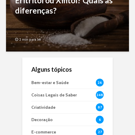
Eritritol ou Xilitol? Quais as
diferenças?
2 min para ler
Alguns tópicos
Bem-estar e Saúde
26
Coisas Legais de Saber
248
Criatividade
87
Decoração
6
E-commerce
27