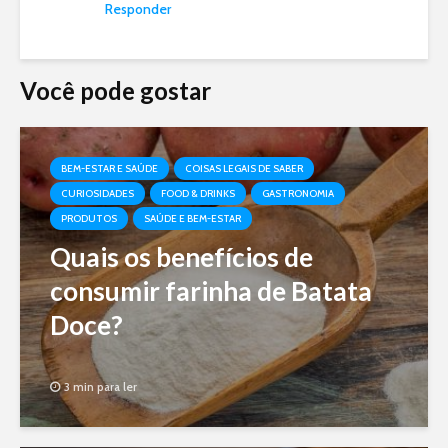
Responder
Você pode gostar
BEM-ESTAR E SAÚDE
COISAS LEGAIS DE SABER
CURIOSIDADES
FOOD & DRINKS
GASTRONOMIA
PRODUTOS
SAÚDE E BEM-ESTAR
Quais os benefícios de
consumir farinha de Batata
Doce?
3 min para ler