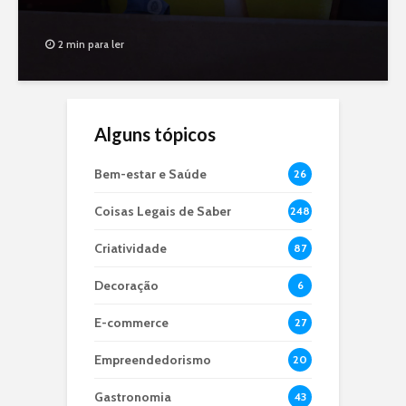
2 min para ler
Alguns tópicos
Bem-estar e Saúde
26
Coisas Legais de Saber
248
Criatividade
87
Decoração
6
E-commerce
27
Empreendedorismo
20
Gastronomia
43