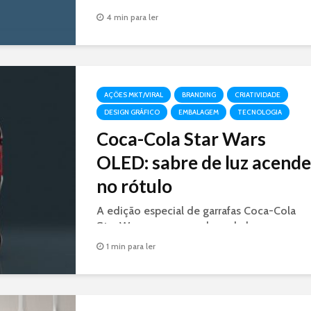
pode funcionar como um guia.
4 min para ler
AÇÕES MKT/VIRAL
BRANDING
CRIATIVIDADE
DESIGN GRÁFICO
EMBALAGEM
TECNOLOGIA
Coca-Cola Star Wars
OLED: sabre de luz acende
no rótulo
A edição especial de garrafas Coca-Cola
Star Wars, possuem sabres de luz nas cores
azul e vermelho que ficam iluminados
1 min para ler
graças à tecnologia OLED.