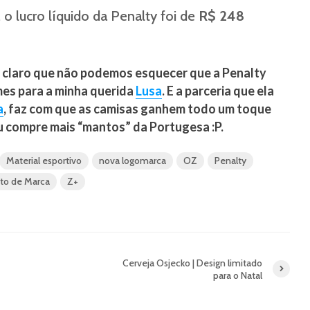
, o lucro líquido da Penalty foi de
R$ 248
é claro que não podemos esquecer que a Penalty
mes para a minha querida
Lusa
. E a parceria que ela
a
, faz com que as camisas ganhem todo um toque
 eu compre mais “mantos” da Portugesa :P.
Material esportivo
nova logomarca
OZ
Penalty
to de Marca
Z+
Cerveja Osjecko | Design limitado
para o Natal