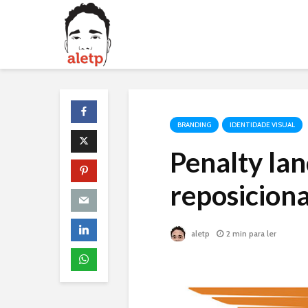
BRANDING
IDENTIDADE VISUAL
Penalty lan
reposicion
aletp
2 min para ler