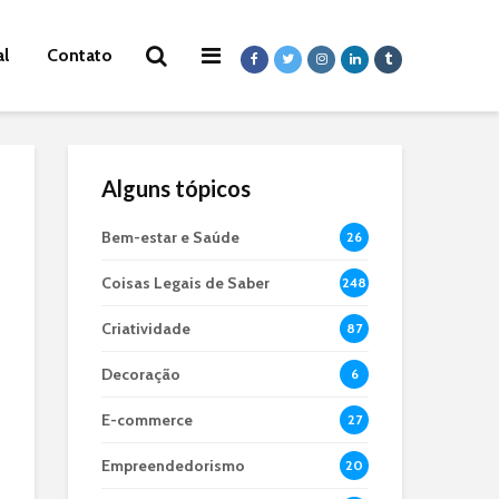
al
Contato
Alguns tópicos
Bem-estar e Saúde
26
Coisas Legais de Saber
248
Criatividade
87
Decoração
6
E-commerce
27
Empreendedorismo
20