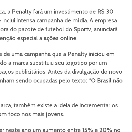
ca, a Penalty fará um investimento de
R$ 30
 inclui intensa campanha de mídia. A empresa
adora do pacote de futebol do
Sportv
, anunciará
tenção especial a
ações online
.
e de uma campanha que a Penalty iniciou em
ndo a marca substituiu seu logotipo por um
ços publicitários. Antes da divulgação do novo
vinham sendo ocupadas pelo texto:
“O Brasil não
arca, também existe a ideia de incrementar os
com foco nos mais
jovens
.
ter neste ano um aumento entre
15%
e
20%
no