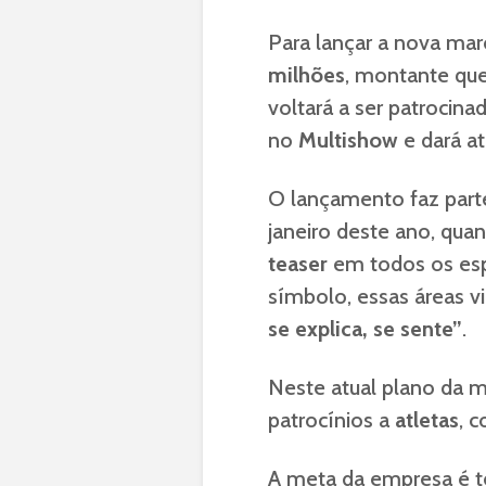
Para lançar a nova mar
milhões
, montante que
voltará a ser patrocin
no
Multishow
e dará a
O lançamento faz part
janeiro deste ano, qua
teaser
em todos os espa
símbolo, essas áreas 
se explica, se sente”
.
Neste atual plano da m
patrocínios a
atletas
, 
A meta da empresa é 