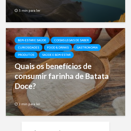
5 min para ler
BEM-ESTAR E SAÚDE
COISAS LEGAIS DE SABER
CURIOSIDADES
FOOD & DRINKS
GASTRONOMIA
PRODUTOS
SAÚDE E BEM-ESTAR
Quais os benefícios de
consumir farinha de Batata
Doce?
3 min para ler