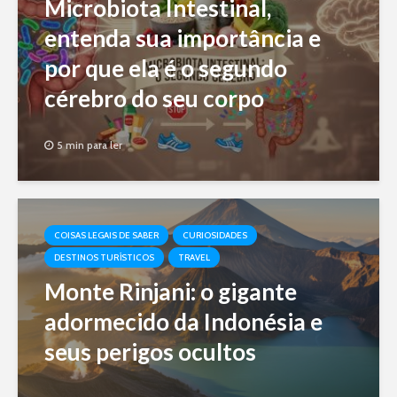
Microbiota Intestinal,
entenda sua importância e
por que ela é o segundo
cérebro do seu corpo
5 min para ler
COISAS LEGAIS DE SABER
CURIOSIDADES
DESTINOS TURÍSTICOS
TRAVEL
Monte Rinjani: o gigante
adormecido da Indonésia e
seus perigos ocultos