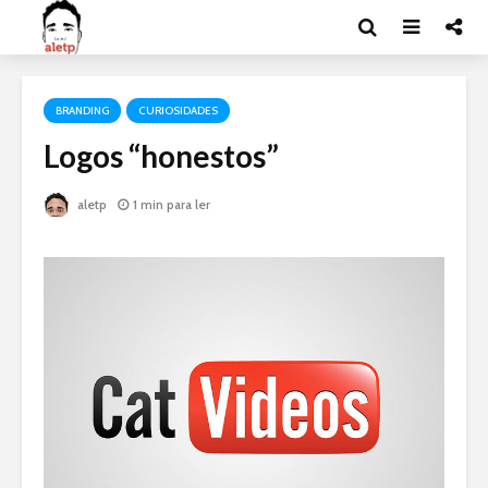
BRANDING
CURIOSIDADES
Logos “honestos”
aletp
1 min para ler