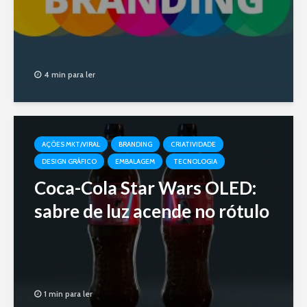
4 min para ler
AÇÕES MKT/VIRAL
BRANDING
CRIATIVIDADE
DESIGN GRÁFICO
EMBALAGEM
TECNOLOGIA
Coca-Cola Star Wars OLED:
sabre de luz acende no rótulo
1 min para ler