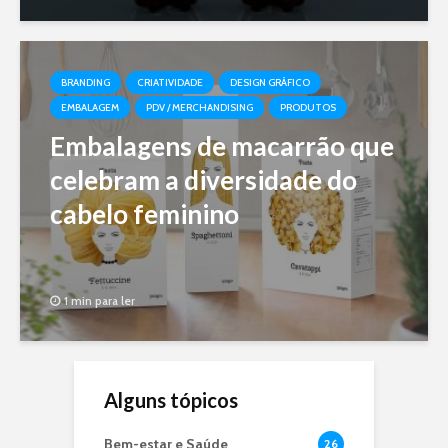
BRANDING
CRIATIVIDADE
DESIGN GRÁFICO
EMBALAGEM
PDV / MERCHANDISING
PRODUTOS
Embalagens de macarrão que
celebram a diversidade do
cabelo feminino
1 min para ler
Alguns tópicos
Bem-estar e Saúde
26