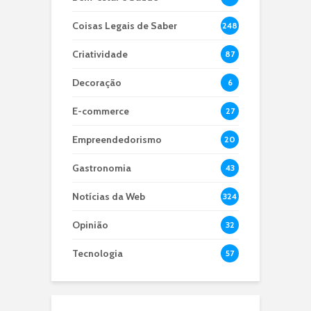
Coisas Legais de Saber
248
Criatividade
87
Decoração
6
E-commerce
27
Empreendedorismo
20
Gastronomia
43
Notícias da Web
324
Opinião
32
Tecnologia
57