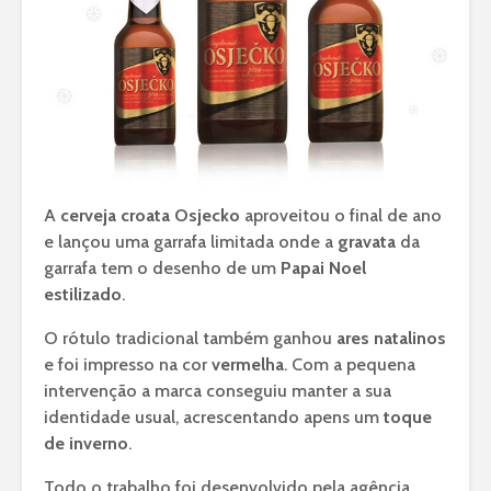
A
cerveja croata Osjecko
aproveitou o final de ano
e lançou uma garrafa limitada onde a
gravata
da
garrafa tem o desenho de um
Papai Noel
estilizado
.
O rótulo tradicional também ganhou
ares natalinos
e foi impresso na cor
vermelha
. Com a pequena
intervenção a marca conseguiu manter a sua
identidade usual, acrescentando apens um
toque
de inverno
.
Todo o trabalho foi desenvolvido pela agência