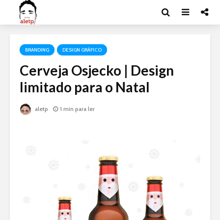
BRANDING
DESIGN GRÁFICO
Cerveja Osjecko | Design
limitado para o Natal
aletp
1 min para ler