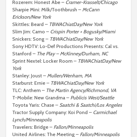
Rozerem: Honest Abe –
Cramer-Krasselt/Chicago
Sharpie Mini: Milk/Toothbrush –
McCann
Erickson/New York
Skittles: Beard –
TBWAChiatDay/New York
Slim Jim: Camo –
Crispin Porter + Bogusky/Miami
Snickers: Song –
TBWAChiatDay/New York
Sony HDTV: Lo-Def Productions Presents: Cal vs.
Stanford –
The Play – McKinney/Durham, NC
Sprint Nextel: Locker Room –
TBWAChiatDay/New
York
Stanley: Joust –
Mullen/Wenham, MA
Starburst: Ernie –
TBWAChiatDay/New York
TLC: Anthem –
The Martin Agency/Richmond, VA
T-Mobile: New Grandma –
Publicis West/Seattle
Toyota Yaris: Chase –
Saatchi & Saatchi/Los Angeles
Tractor Supply Company: Koi Pond –
Carmichael
Lynch/Minneapolis
Travelers: Bridge –
Fallon/Minneapolis
United Airlines: The Meeting –
Fallon/Minneapolis