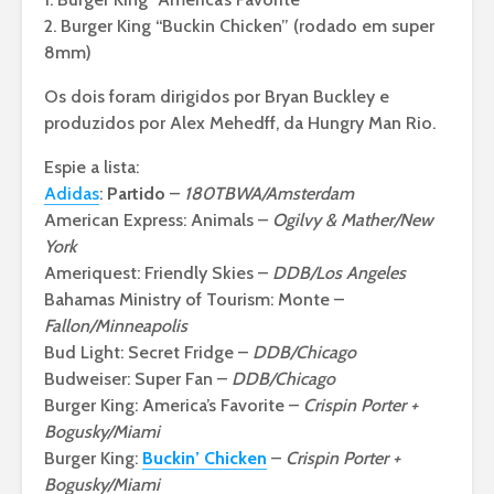
2. Burger King “Buckin Chicken” (rodado em super
8mm)
Os dois foram dirigidos por Bryan Buckley e
produzidos por Alex Mehedff, da Hungry Man Rio.
Espie a lista:
Adidas
:
Partido
–
180TBWA/Amsterdam
American Express: Animals –
Ogilvy & Mather/New
York
Ameriquest: Friendly Skies –
DDB/Los Angeles
Bahamas Ministry of Tourism: Monte –
Fallon/Minneapolis
Bud Light: Secret Fridge –
DDB/Chicago
Budweiser: Super Fan –
DDB/Chicago
Burger King: America’s Favorite –
Crispin Porter +
Bogusky/Miami
Burger King:
Buckin’ Chicken
–
Crispin Porter +
Bogusky/Miami