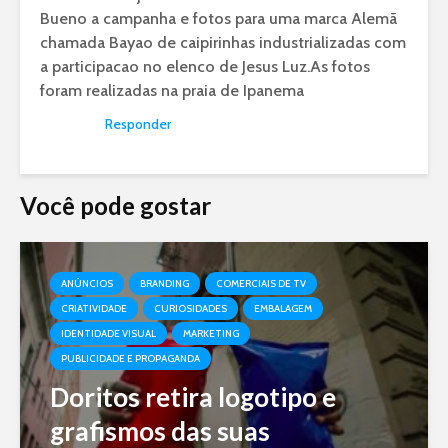
Bueno a campanha e fotos para uma marca Alemã
chamada Bayao de caipirinhas industrializadas com
a participacao no elenco de Jesus Luz.As fotos
foram realizadas na praia de Ipanema
Responder
Você pode gostar
ANÚNCIOS
BRANDING
COMERCIAIS DE TV
CRIATIVIDADE
CURIOSIDADES
EMBALAGEM
IDENTIDADE VISUAL
MARKETING
PUBLICIDADE E PROPAGANDA
Doritos retira logotipo e
grafismos das suas