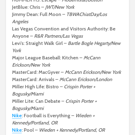
JetBlue: Chris –
JWT/New York
Jimmy Dean: Full Moon –
TBWAChiatDay/Los
Angeles
Las Vegas Convention and Visitors Authority: Be
Anyone –
R&R Partners/Las Vegas
Levi’s: Straight Walk Girl –
Bartle Bogle Hegarty/New
York
Major League Baseball: Kitchen –
McCann
Erickson/New York
MasterCard: MacGyver –
McCann Erickson/New York
MasterCard: Arrivals –
McCann Erickson/London
Miller High Life: Bistro –
Crispin Porter +
Bogusky/Miami
Miller Lite: Can Debate –
Crispin Porter +
Bogusky/Miami
Nike
: Football is Everything –
Wieden +
Kennedy/Portland, OR
Nike
: Pool –
Wieden + Kennedy/Portland, OR