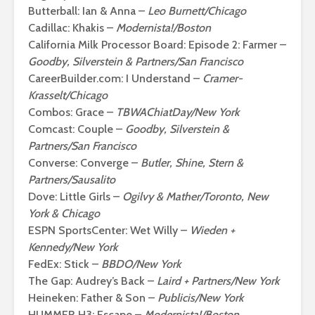
Butterball: Ian & Anna –
Leo Burnett/Chicago
Cadillac: Khakis –
Modernista!/Boston
California Milk Processor Board: Episode 2: Farmer –
Goodby, Silverstein & Partners/San Francisco
CareerBuilder.com: I Understand –
Cramer-
Krasselt/Chicago
Combos: Grace –
TBWAChiatDay/New York
Comcast: Couple –
Goodby, Silverstein &
Partners/San Francisco
Converse: Converge –
Butler, Shine, Stern &
Partners/Sausalito
Dove: Little Girls –
Ogilvy & Mather/Toronto, New
York & Chicago
ESPN SportsCenter: Wet Willy –
Wieden +
Kennedy/New York
FedEx: Stick –
BBDO/New York
The Gap: Audrey’s Back –
Laird + Partners/New York
Heineken: Father & Son –
Publicis/New York
HUMMER H3: Escape –
Modernista!/Boston