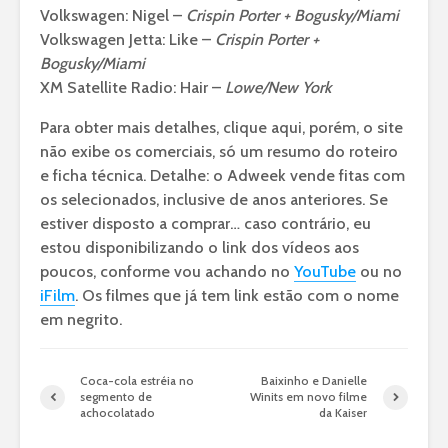
Volkswagen: Nigel –
Crispin Porter + Bogusky/Miami
Volkswagen Jetta: Like –
Crispin Porter +
Bogusky/Miami
XM Satellite Radio: Hair –
Lowe/New York
Para obter mais detalhes, clique aqui, porém, o site
não exibe os comerciais, só um resumo do roteiro
e ficha técnica. Detalhe: o Adweek vende fitas com
os selecionados, inclusive de anos anteriores. Se
estiver disposto a comprar… caso contrário, eu
estou disponibilizando o link dos vídeos aos
poucos, conforme vou achando no
YouTube
ou no
iFilm
. Os filmes que já tem link estão com o nome
em negrito.
Coca-cola estréia no
Baixinho e Danielle
segmento de
Winits em novo filme
achocolatado
da Kaiser