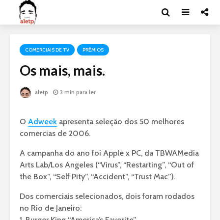
COMERCIAIS DE TV
PRÊMIOS
Os mais, mais.
aletp
3 min para ler
O
Adweek
apresenta seleção dos 50 melhores
comercias de 2006.
A campanha do ano foi Apple x PC, da TBWAMedia
Arts Lab/Los Angeles (“Virus”, “Restarting”, “Out of
the Box”, “Self Pity”, “Accident”, “Trust Mac”).
Dos comerciais selecionados, dois foram rodados
no Rio de Janeiro:
1. Burger King “America’s Favorite”