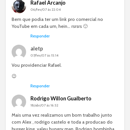
Rafael Arcanjo
06/fev/07 às 22:04
Bem que podia ter um link pro comercial no
YouTube em cada um, hein… rsrsrs 🙂
Responder
aletp
07/fev/07 às 15:14
Vou providenciar Rafael.
😉
Responder
Rodrigo Willon Gualberto
18/abr/07 às 16:52
Mais uma vez realizamos um bom trabalho junto
com Alex , rodrigo castelo e toda a producao do
burger king .valeu hungry man .Rodrigo bombinha