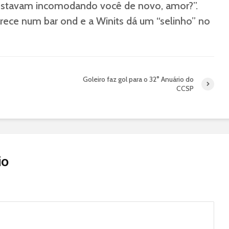
s estavam incomodando você de novo, amor?”.
rece num bar ond e a Winits dá um “selinho” no
Goleiro faz gol para o 32° Anuário do
CCSP
io