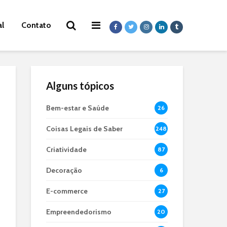
al
Contato
Alguns tópicos
Bem-estar e Saúde
26
Coisas Legais de Saber
248
Criatividade
87
Decoração
6
E-commerce
27
Empreendedorismo
20