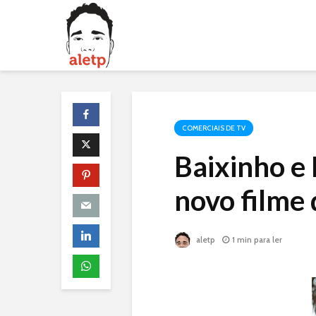
COMERCIAIS DE TV
Baixinho e 
novo filme 
aletp
1 min para ler