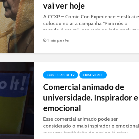
vai ver hoje
A CCXP – Comic Con Experience – está ai e
colocou no ar a campanha “Para nós o
mundo é assim”, inspirada no lado geek qu
existe em cada um de nós. E o carro chefe
1 min para ler
da campanha é um filme para internet e...
COMERCIAIS DE TV
CRIATIVIDADE
Comercial animado de
universidade. Inspirador e
emocional
Esse comercial animado pode ser
considerado o mais inspirador e emocional
que uma instituição de ensino já criou.