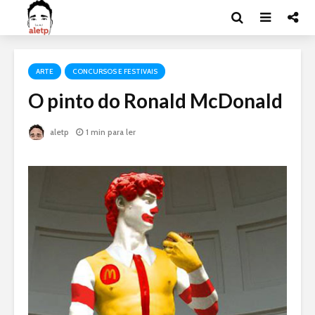
ARTE
CONCURSOS E FESTIVAIS
O pinto do Ronald McDonald
aletp
1 min para ler