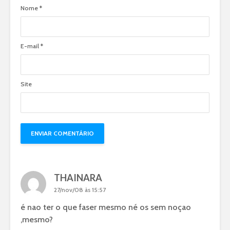
Nome
*
E-mail
*
Site
THAINARA
27/nov/08 às 15:57
é nao ter o que faser mesmo né os sem noçao
,mesmo?