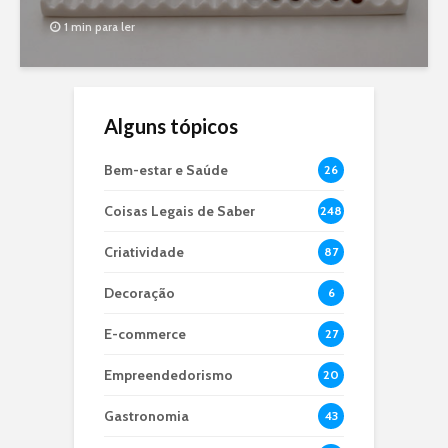
1 min para ler
Alguns tópicos
Bem-estar e Saúde
26
Coisas Legais de Saber
248
Criatividade
87
Decoração
6
E-commerce
27
Empreendedorismo
20
Gastronomia
43